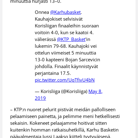
minuuttia hurjasti 13–0.
Onnea
@Karhubasket
.
Kauhajokiset selvisivät
Korisliigan finaaleihin suoraan
voitoin 4-0, kun se kaatoi 4.
välierässä
@KTP_Basket
'in
lukemin 79-68. Kauhajoki vei
ottelun viimeiset 5 minuuttia
13-0 kapteeni Bojan Sarcevicin
johdolla. Finaalit käynnistyvät
perjantaina 17.5.
pic.twitter.com/UqTfivU4bN
— Korisliiga (@Korisliiga)
May 8,
2019
– KTP:n nuoret pelurit pistivät meidän pallolliseen
pelaamiseen painetta, ja pelimme meni hetkellisesti
sekaisin. Kokeneet pelaajamme hoitivat sitten
kuitenkin homman ratkaisuhetkillä, Karhu Basketin
päävalmentaja Jussi Laakso kiitteli tyytyväisenä.