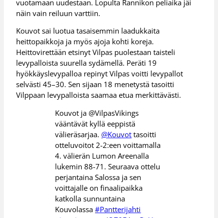
vuotamaan uudestaan. Lopulta Rannikon peliaika jäi
näin vain reiluun varttiin.
Kouvot sai luotua tasaisemmin laadukkaita
heittopaikkoja ja myös ajoja kohti koreja.
Heittovirettään etsinyt Vilpas puolestaan taisteli
levypalloista suurella sydämellä. Peräti 19
hyökkäyslevypalloa repinyt Vilpas voitti levypallot
selvästi 45–30. Sen sijaan 18 menetystä tasoitti
Vilppaan levypalloista saamaa etua merkittävästi.
Kouvot ja @VilpasVikings
vääntävät kyllä eeppistä
välieräsarjaa.
@Kouvot
tasoitti
otteluvoitot 2-2:een voittamalla
4. välierän Lumon Areenalla
lukemin 88-71. Seuraava ottelu
perjantaina Salossa ja sen
voittajalle on finaalipaikka
katkolla sunnuntaina
Kouvolassa
#Pantterijahti