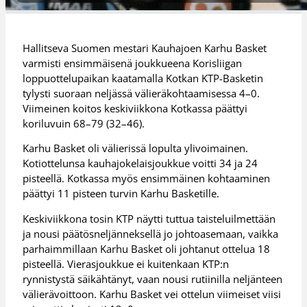
Hallitseva Suomen mestari Kauhajoen Karhu Basket
varmisti ensimmäisenä joukkueena Korisliigan
loppuottelupaikan kaatamalla Kotkan KTP-Basketin
tylysti suoraan neljässä välieräkohtaamisessa 4–0.
Viimeinen koitos keskiviikkona Kotkassa päättyi
koriluvuin 68–79 (32–46).
Karhu Basket oli välierissä lopulta ylivoimainen.
Kotiottelunsa kauhajokelaisjoukkue voitti 34 ja 24
pisteellä. Kotkassa myös ensimmäinen kohtaaminen
päättyi 11 pisteen turvin Karhu Basketille.
Keskiviikkona tosin KTP näytti tuttua taisteluilmettään
ja nousi päätösneljänneksellä jo johtoasemaan, vaikka
parhaimmillaan Karhu Basket oli johtanut ottelua 18
pisteellä. Vierasjoukkue ei kuitenkaan KTP:n
rynnistystä säikähtänyt, vaan nousi rutiinilla neljänteen
välierävoittoon. Karhu Basket vei ottelun viimeiset viisi