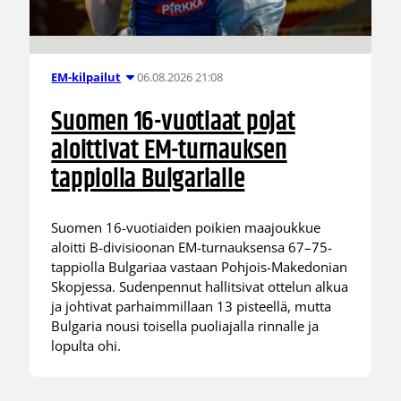
06.08.2026 21:08
EM-kilpailut
Suomen 16-vuotiaat pojat
aloittivat EM-turnauksen
tappiolla Bulgarialle
Suomen 16-vuotiaiden poikien maajoukkue
aloitti B-divisioonan EM-turnauksensa 67–75-
tappiolla Bulgariaa vastaan Pohjois-Makedonian
Skopjessa. Sudenpennut hallitsivat ottelun alkua
ja johtivat parhaimmillaan 13 pisteellä, mutta
Bulgaria nousi toisella puoliajalla rinnalle ja
lopulta ohi.