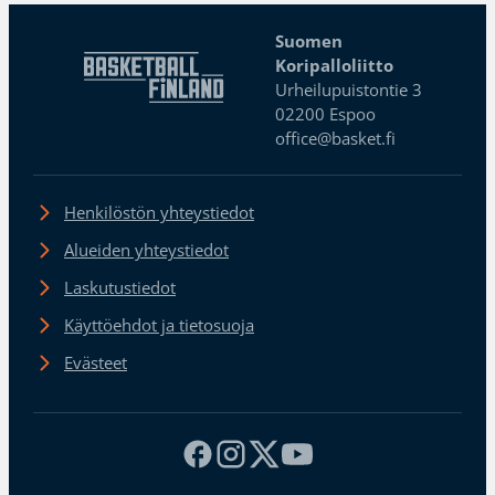
Suomen
Koripalloliitto
Urheilupuistontie 3
02200 Espoo
office@basket.fi
Henkilöstön yhteystiedot
Alueiden yhteystiedot
Laskutustiedot
Käyttöehdot ja tietosuoja
Evästeet