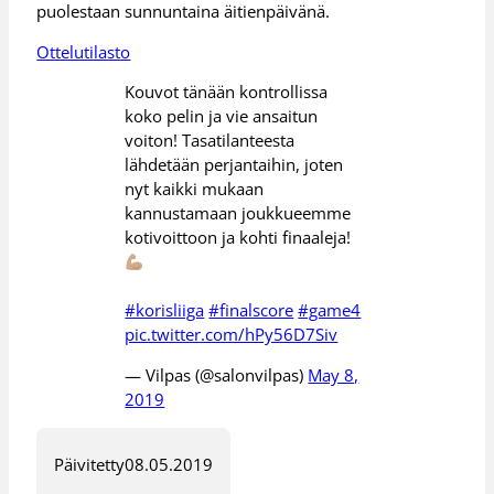
puolestaan sunnuntaina äitienpäivänä.
Ottelutilasto
Kouvot tänään kontrollissa
koko pelin ja vie ansaitun
voiton! Tasatilanteesta
lähdetään perjantaihin, joten
nyt kaikki mukaan
kannustamaan joukkueemme
kotivoittoon ja kohti finaaleja!
#korisliiga
#finalscore
#game4
pic.twitter.com/hPy56D7Siv
— Vilpas (@salonvilpas)
May 8,
2019
Päivitetty
08.05.2019