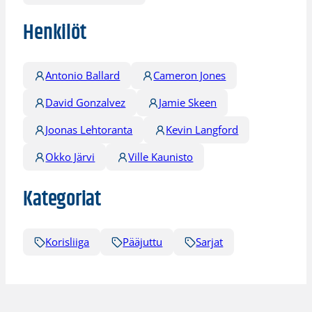
Henkilöt
Antonio Ballard
Cameron Jones
David Gonzalvez
Jamie Skeen
Joonas Lehtoranta
Kevin Langford
Okko Järvi
Ville Kaunisto
Kategoriat
Korisliiga
Pääjuttu
Sarjat