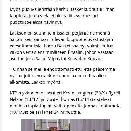
Myös puolivälieristään Karhu Basket suoriutui ilman
tappiota, joten vielä ei ole hallitseva mestari
pudotuspeleissä hävinnyt.
Laakson on suunnitelmissa on perjantaina mennä
Saloon seuraamaan tulevan loppuotteluvastustajan
edesottamuksia. Karhu Basket saa nyt valmistautua
viikon verran ensimmäiseen finaalin, johon vastaan
asettuu joko Salon Vilpas tai Kouvolan Kouvot.
– Onhan se meille ehdottomasti etu, että pääsemme
nyt harjoittelemaankin kunnolla ennen finaalien
alkamista, Laakso myönsi.
KTP:n ykkönen oli sentteri Kevin Langford (20/9). Tyrell
Nelson (13/12) ja Donte Thomas (13/11) taistelivat
nimiinsä tupla-tuplat. Vaihtopenkiltä Joonas Lehtoranta
(10/1/3s) pelasi lähes 34 minuuttia.