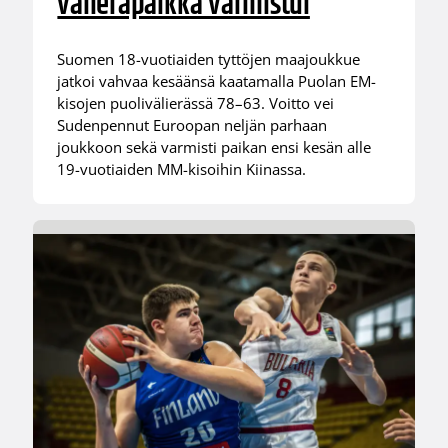
välieräpaikka varmistui
Suomen 18-vuotiaiden tyttöjen maajoukkue
jatkoi vahvaa kesäänsä kaatamalla Puolan EM-
kisojen puolivälierässä 78–63. Voitto vei
Sudenpennut Euroopan neljän parhaan
joukkoon sekä varmisti paikan ensi kesän alle
19-vuotiaiden MM-kisoihin Kiinassa.