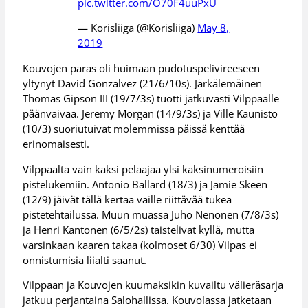
pic.twitter.com/O70F4uuPxU
— Korisliiga (@Korisliiga)
May 8,
2019
Kouvojen paras oli huimaan pudotuspelivireeseen
yltynyt David Gonzalvez (21/6/10s). Järkälemäinen
Thomas Gipson III (19/7/3s) tuotti jatkuvasti Vilppaalle
päänvaivaa. Jeremy Morgan (14/9/3s) ja Ville Kaunisto
(10/3) suoriutuivat molemmissa päissä kenttää
erinomaisesti.
Vilppaalta vain kaksi pelaajaa ylsi kaksinumeroisiin
pistelukemiin. Antonio Ballard (18/3) ja Jamie Skeen
(12/9) jäivät tällä kertaa vaille riittävää tukea
pistetehtailussa. Muun muassa Juho Nenonen (7/8/3s)
ja Henri Kantonen (6/5/2s) taistelivat kyllä, mutta
varsinkaan kaaren takaa (kolmoset 6/30) Vilpas ei
onnistumisia liialti saanut.
Vilppaan ja Kouvojen kuumaksikin kuvailtu välieräsarja
jatkuu perjantaina Salohallissa. Kouvolassa jatketaan