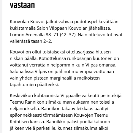
vastaan
Kouvolan Kouvot jatkoi vahvaa pudotuspelikevättään
kukistamalla Salon Vilppaan Kouvolan jäähallissa,
Lumon Areenalla 88–71 (42–37). Näin otteluvoitot ovat
välierässä tasan 2–2.
Kouvot on ollut toistaiseksi ottelusarjassa hitusen
niskan päällä. Kotiottelunsa runkosarjan kuutonen on
voittanut verrattain helpommin kuin Vilpas omansa.
Salohallissa Vilpas on juhlinut molempia voittojaan
vain yhden pisteen marginaalilla melkoisten
tapahtumien päätteeksi.
Keskiviikon kohtaamista Vilppaalle vaikeutti pelintekijä
Teemu Rannikon silmäkulman aukeaminen toisella
neljänneksellä. Rannikon takaovileikkaus päättyi
epäonnekkaasti törmäämiseen Kouvojen Teemu
Knihtisen kanssa. Rannikko palasi puoliaikatauon
jälkeen vielä parketille, kunnes silmäkulma alkoi