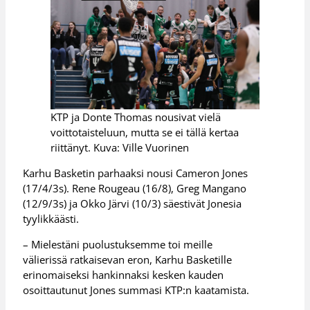
KTP ja Donte Thomas nousivat vielä
voittotaisteluun, mutta se ei tällä kertaa
riittänyt. Kuva: Ville Vuorinen
Karhu Basketin parhaaksi nousi Cameron Jones
(17/4/3s). Rene Rougeau (16/8), Greg Mangano
(12/9/3s) ja Okko Järvi (10/3) säestivät Jonesia
tyylikkäästi.
– Mielestäni puolustuksemme toi meille
välierissä ratkaisevan eron, Karhu Basketille
erinomaiseksi hankinnaksi kesken kauden
osoittautunut Jones summasi KTP:n kaatamista.