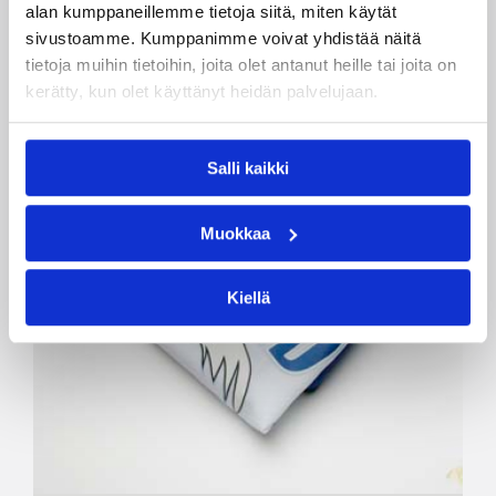
alan kumppaneillemme tietoja siitä, miten käytät
sivustoamme. Kumppanimme voivat yhdistää näitä
tietoja muihin tietoihin, joita olet antanut heille tai joita on
kerätty, kun olet käyttänyt heidän palvelujaan.
Salli kaikki
Muokkaa
Kiellä