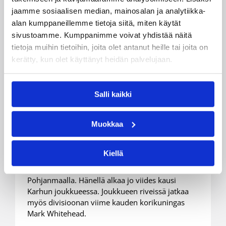
jaamme sosiaalisen median, mainosalan ja analytiikka-
alan kumppaneillemme tietoja siitä, miten käytät
sivustoamme. Kumppanimme voivat yhdistää näitä
tietoja muihin tietoihin, joita olet antanut heille tai joita on
kerätty, kun olet käyttänyt heidän palvelujaan.
17.09.2004 00:00
Yleiset
Kauhajoen Karhu valmiina
Salli kaikki
divisioonakauteen
Muokkaa
Kauhajoen Karhu, joka sijoittui viime kaudella
miesten I divisioonassa kuudenneksi, on saanut
Kiellä
palettinsa valmiiksi tulevalle kaudelle. Joukkueen
valmentajana jatkaa Greg Gibson, joka viihtyy
Pohjanmaalla. Hänellä alkaa jo viides kausi
Karhun joukkueessa. Joukkueen riveissä jatkaa
myös divisioonan viime kauden korikuningas
Mark Whitehead.