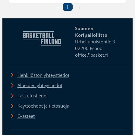
←
1
→
Suomen
Koripalloliitto
Urheilupuistontie 3
02200 Espoo
office@basket.fi
Henkilöstön yhteystiedot
Alueiden yhteystiedot
Laskutustiedot
Käyttöehdot ja tietosuoja
Evästeet