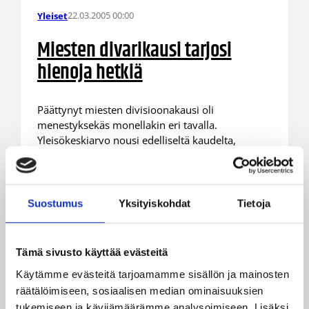
22.03.2005 00:00
Yleiset
Miesten divarikausi tarjosi
hienoja hetkiä
Päättynyt miesten divisioonakausi oli
menestyksekäs monellakin eri tavalla.
Yleisökeskiarvo nousi edelliseltä kaudelta,
katsojakeskiarvo ponnahti 215 henkeen ottelua
kohden. Suurin yleisömagneetti oli nousua
juhliva ToPo 441 ottelukohtaisella katsojallaan.
Suurin yksittäinen katsojaluku nähtiin
Suostumus
Yksityiskohdat
Tietoja
kärkikamppailussa ToPo-FoKoPo, lehtereillä
ottelua seurasi peräti 1013 koriksen ystävää.
Seuraavassa sarjan ”loppuraportti”.
Tämä sivusto käyttää evästeitä
Käytämme evästeitä tarjoamamme sisällön ja mainosten
räätälöimiseen, sosiaalisen median ominaisuuksien
tukemiseen ja kävijämäärämme analysoimiseen. Lisäksi