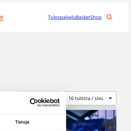
et
Tulospalvelu
BasketShop
Järjestys
Sivukoko
Tietoja