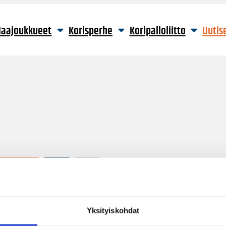
aajoukkueet
Korisperhe
Koripalloliitto
Uutis
590 hakutulosta
Yksityiskohdat