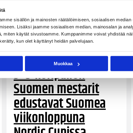
itä
mme sisällön ja mainosten räätälöimiseen, sosiaalisen median
iseen. Lisäksi jaamme sosiaalisen median, mainosalan ja analy
, miten käytät sivustoamme. Kumppanimme voivat yhdistää näitä t
n kerätty, kun olet käyttänyt heidän palvelujaan.
06.08.2026 09:31
Yleiset
Muokkaa
3×3-koripallon
Suomen mestarit
edustavat Suomea
viikonloppuna
Nordic Cupissa