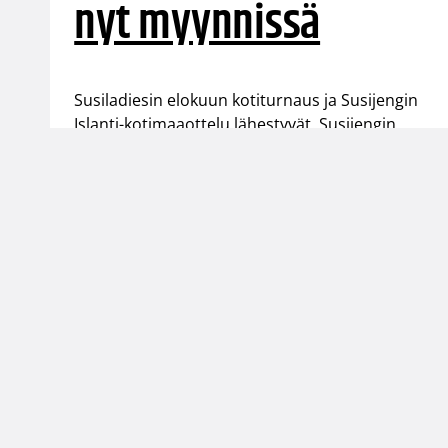
nyt myynnissä
Susiladiesin elokuun kotiturnaus ja Susijengin
Islanti-kotimaaottelu lähestyvät. Susijengin
MM-jatkokarsintaotteluun Ruotsia vastaan on
puolestaan enää jäljellä kourallinen
vierekkäisiä paikkoja.