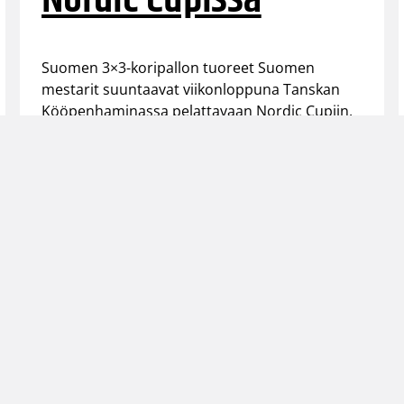
Suomen 3×3-koripallon tuoreet Suomen
mestarit suuntaavat viikonloppuna Tanskan
Kööpenhaminassa pelattavaan Nordic Cupiin.