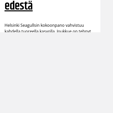
edestä
Helsinki Seagullsin kokoonpano vahvistuu
kahdella tuoreella kasvolla. Joukkue on tehnyt
tulevan kauden mittaiset sopimukset viime
kaudella Saksan ProA-sarjan Karlsruhe Lionsia
edustaneen 26-vuotiaan yhdysvaltalaislaituri
Tyrese Williamsin sekä viime kaudella Kouvoja
edustaneen 32-vuotiaan Timi Puittisen kanssa.