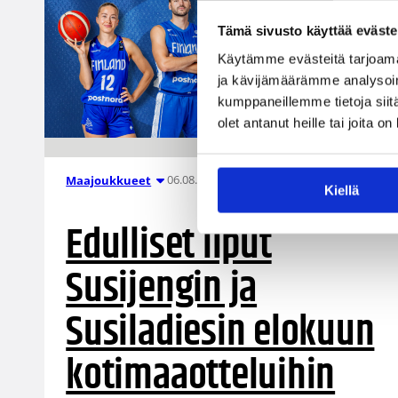
Tämä sivusto käyttää eväste
Käytämme evästeitä tarjoama
ja kävijämäärämme analysoim
kumppaneillemme tietoja siitä
olet antanut heille tai joita o
06.08.2026 10:14
Maajoukkueet
Kiellä
Edulliset liput
Susijengin ja
Susiladiesin elokuun
kotimaaotteluihin