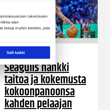
 ominaisuuksien tukemiseen
tiikka-alan
ietoja muihin tietoihin, joita
05.08.2026 11:34
Korisliiga
Salli kaikki
Seagulls hankki
taitoa ja kokemusta
kokoonpanoonsa
kahden pelaajan