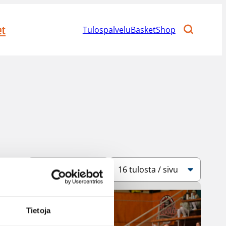
et
Tulospalvelu
BasketShop
Järjestys
Sivukoko
Tietoja