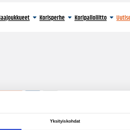
aajoukkueet
Korisperhe
Koripalloliitto
Uutis
12 hakutulosta
Yksityiskohdat