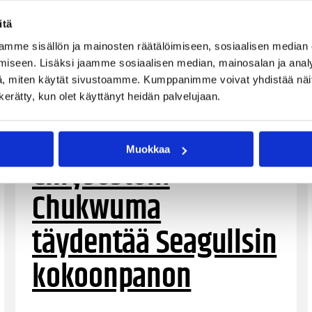
itä
mme sisällön ja mainosten räätälöimiseen, sosiaalisen median
iseen. Lisäksi jaamme sosiaalisen median, mainosalan ja analy
, miten käytät sivustoamme. Kumppanimme voivat yhdistää näitä t
n kerätty, kun olet käyttänyt heidän palvelujaan.
02.09.2024 10:12
Korisliiga
Muokkaa
Chrysostom
Chukwuma
täydentää Seagullsin
kokoonpanon