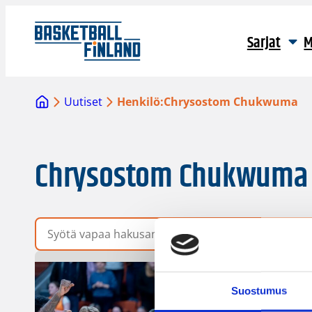
Sarjat
M
Uutiset
Henkilö:
Chrysostom Chukwuma
Chrysostom Chukwuma
Vapaa hakusana
Suostumus