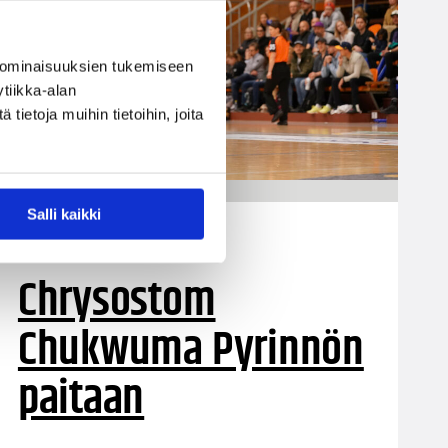
 ominaisuuksien tukemiseen
tiikka-alan
ietoja muihin tietoihin, joita
Salli kaikki
29.05.2023 08:49
Korisliiga
Chrysostom
Chukwuma Pyrinnön
paitaan