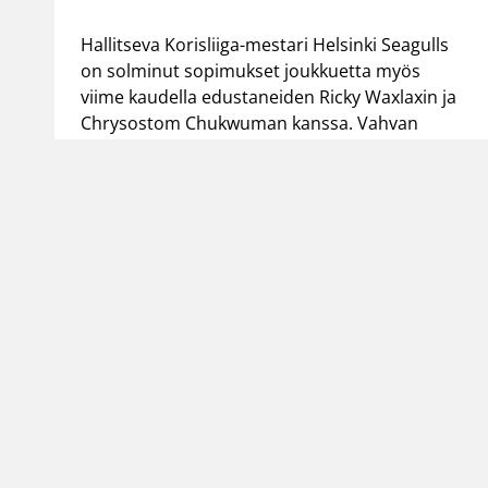
Hallitseva Korisliiga-mestari Helsinki Seagulls
on solminut sopimukset joukkuetta myös
viime kaudella edustaneiden Ricky Waxlaxin ja
Chrysostom Chukwuman kanssa. Vahvan
alkukauden jälkeen Saksaan loppukaudeksi
siirtynyt 29-vuotias Chukwuma ja jo
seitsemättä kauttaan Seagullsia urallaan
edustava 25-vuotias Waxlax tuovat
uudistuvaan joukkueeseen arvokasta
jatkuvuutta.