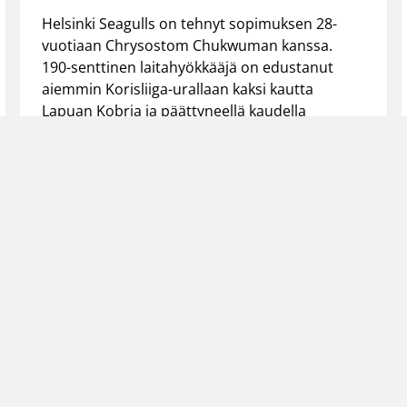
Helsinki Seagulls on tehnyt sopimuksen 28-
vuotiaan Chrysostom Chukwuman kanssa.
190-senttinen laitahyökkääjä on edustanut
aiemmin Korisliiga-urallaan kaksi kautta
Lapuan Kobria ja päättyneellä kaudella
Tampereen Pyrintöä.