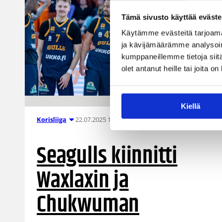
Tämä sivusto käyttää eväste
Käytämme evästeitä tarjoama
ja kävijämäärämme analysoim
kumppaneillemme tietoja siitä
olet antanut heille tai joita o
Kiellä
22.07.2025 10:37
Korisliiga
Seagulls kiinnitti
Waxlaxin ja
Chukwuman