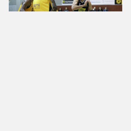
29.12.2019 19:12
Korisliiga
Jordan Capps siivitti Kobrat
kauden toiseen vierasvoittoon
– Pyrintö kukisti Karhu
Basketin
Hallitsevan mestarin neljän ottelun voittoputki