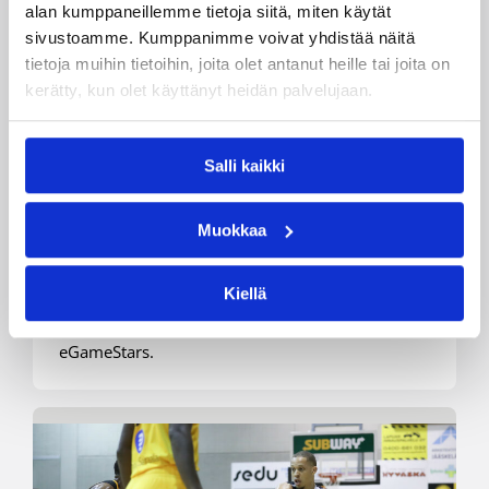
alan kumppaneillemme tietoja siitä, miten käytät
sivustoamme. Kumppanimme voivat yhdistää näitä
tietoja muihin tietoihin, joita olet antanut heille tai joita on
kerätty, kun olet käyttänyt heidän palvelujaan.
07.03.2020 22:18
Korisliiga
Salli kaikki
Ennakkosuosikit vahvoja
Muokkaa
päivän otteluissa
Kiellä
Lauantain otteluissa ei nähty yllätyksiä. Voittoihin
ylsivät Seagulls, Vilpas, Kauhajoki ja UraBasket
eGameStars.