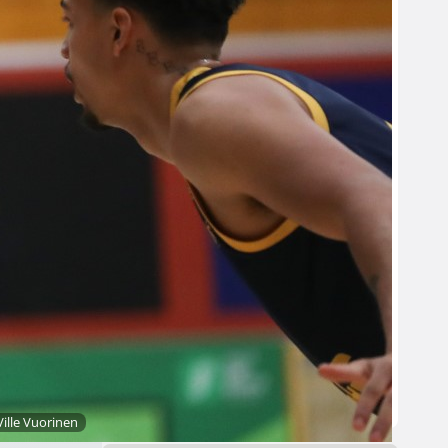
voittotili
aukesi
vakuuttavalla
pelillä
Suomen 16-vuotiaat pojat
ottivat vakuuttavan 85–45-voiton
Luxemburgista B-divisioonan
EM-kilpailuissa johtamalla
ottelua alusta loppuun. Suomi
kohtaa huomenna Ruotsin klo
19.30 Suomen aikaa.
ille Vuorinen