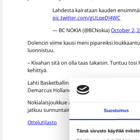
Lahdesta kairataan kauden ensimmäi
pic.twitter.com/gULqeDJ4WC
— BC NOKIA (@BCNokia)
October 2, 
Dolencin viime kausi meni pipareiksi loukkaantu
luonnistuu.
– Kivahan sitä on olla taas takaisin. Tuntuu tosi 
kehittyä.
Lahti Basketballin tehokkain oli kauden avaukse
Demarcus Holland (19/6).
Nokialaisjoukkue avaa kauden kotiottelu-urakkan
jatkuu sunnuntaina Kauhajoella hallitsevan mest
Suostumus
Ottelutilasto
Tämä sivusto käyttää eväste