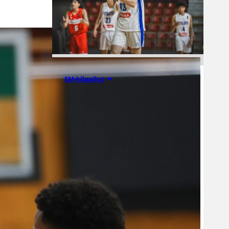
08.08.2026 00:37
EM-kilpailut
Suomen 16-
vuotiaat pojat
voittivat
Luxemburgin
– EM-kisojen