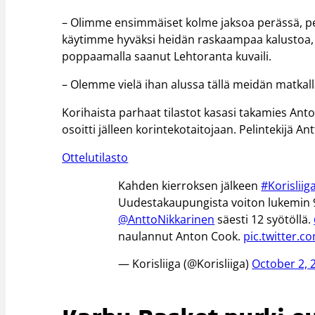
– Olimme ensimmäiset kolme jaksoa perässä, pel
käytimme hyväksi heidän raskaampaa kalustoa, ja
poppaamalla saanut Lehtoranta kuvaili.
– Olemme vielä ihan alussa tällä meidän matkal
Korihaista parhaat tilastot kasasi takamies Anto
osoitti jälleen korintekotaitojaan. Pelintekijä An
Ottelutilasto
Kahden kierroksen jälkeen
#Korisliig
Uudestakaupungista voiton lukemin 94
@AnttoNikkarinen
säesti 12 syötöllä.
naulannut Anton Cook.
pic.twitter.
— Korisliiga (@Korisliiga)
October 2, 