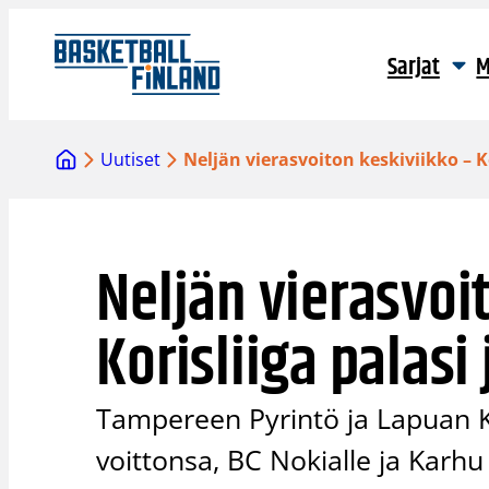
Siirry
sisältöön
Sarjat
M
Uutiset
Neljän vierasvoiton keskiviikko – K
Neljän vierasvoi
Korisliiga palasi
Tampereen Pyrintö ja Lapuan K
voittonsa, BC Nokialle ja Karhu