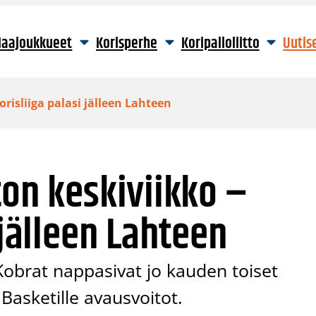
aajoukkueet
Korisperhe
Koripalloliitto
Uutis
orisliiga palasi jälleen Lahteen
ton keskiviikko –
 jälleen Lahteen
obrat nappasivat jo kauden toiset
 Basketille avausvoitot.