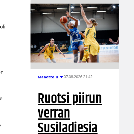
oli
en
07.08.2026 21:42
Maaottelu
Ruotsi piirun
e.
verran
Susiladiesia
s