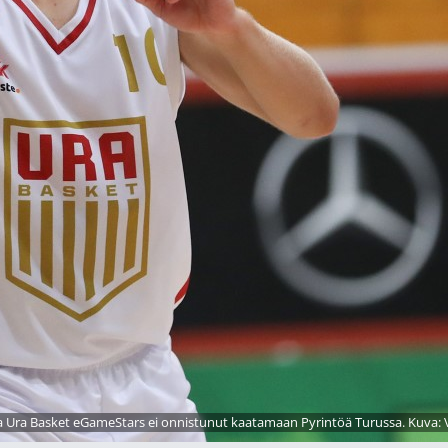
Ura Basket eGameStars ei onnistunut kaatamaan Pyrintöä Turussa. Kuva: V