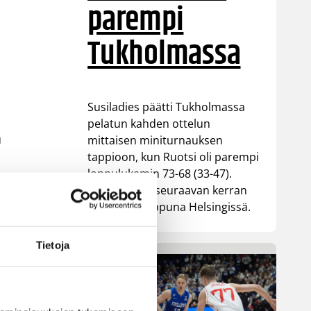
parempi
Tukholmassa
Susiladies päätti Tukholmassa
pelatun kahden ottelun
u
mittaisen miniturnauksen
tappioon, kun Ruotsi oli parempi
loppulukemin 73-68 (33-47).
li
Suomi pelaa seuraavan kerran
ensi viikonloppuna Helsingissä.
usi
Tietoja