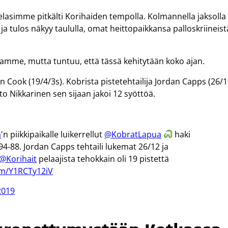
asimme pitkälti Korihaiden tempolla. Kolmannella jaksolla
 tulos näkyy taululla, omat heittopaikkansa palloskriineist
lamme, mutta tuntuu, että tässä kehitytään koko ajan.
n Cook (19/4/3s). Kobrista pistetehtailija Jordan Capps (26/1
tto Nikkarinen sen sijaan jakoi 12 syöttöä.
a
'n piikkipaikalle luikerrellut
@KobratLapua
haki
-88. Jordan Capps tehtaili lukemat 26/12 ja
@Korihait
pelaajista tehokkain oli 19 pistettä
com/Y1RCTy12iV
2019