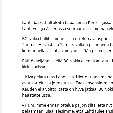
Lahti Basketball aloitti taipaleensa Korisliigassa
Lahti Enegia Areenassa seuraamassa hieman yli 
BC Nokia hallitsi hienoisesti ottelun avauspuoli
Tuomas Hirvosta ja Sami Ikävalkoa pelanneen La
kolmannella jaksolla vain yhdeksään pisteeseen
Päätösneljänneksellä BC Nokia ei enää antanut 
kirin kurissa.
– Kiva pelata taas Lahdessa. Hieno tunnelma hall
avausottelussa Joensuussa. Taas kovensimme pu
Kauden eka voitto, tästä on hyvä jatkaa, BC Nokia
haastattelussa.
– Puhuimme ennen ottelua paljon siitä, että nyt o
pelaamaan lujaa. Tiesimme, että Lahti tulee ens