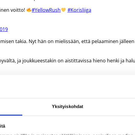
nen voitto!
#YellowRush
#Korisliiga
2019
misen takia. Nyt hän on mielissään, että pelaaminen jälleen
hyvältä, ja joukkueestakin on aistittavissa hieno henki ja hal
ssa Courtney Stockard (18/10). Nokialaisvieraiden ykkönen o
sa perjantaina KTP-Basketia vastaan. Lahti Basketballin ka
arin kotiluolassa.
Yksityiskohdat
itä