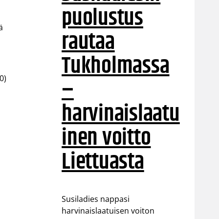
puolustus
ä
rautaa
Tukholmassa
–
0)
harvinaislaatu
inen voitto
Liettuasta
Susiladies nappasi
harvinaislaatuisen voiton