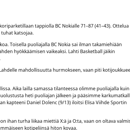
 koriparketillaan tappiolla BC Nokialle 71–87 (41–43). Ottelua 
tuhat katsojaa.
skoa. Toisella puoliajalla BC Nokia sai ilman takamiehiään
hden hyökkäämisen vaikeaksi. Lahti Basketball jäikin
.
Lahdelle mahdollisuutta hurmokseen, vaan piti kotijoukkue
issa. Aika lailla samassa tilanteessa olimme puoliajalla kuin
olustusta heti puoliajan jälkeen ja pääsimme karkumatkall
n kapteeni Daniel Dolenc (9/13) iloitsi Elisa Viihde Sportin
n ihan turha liikaa miettiä X:ä ja O:ta, vaan on oltava valmi
immäiseen kotipeliinsä hiton kovaa.