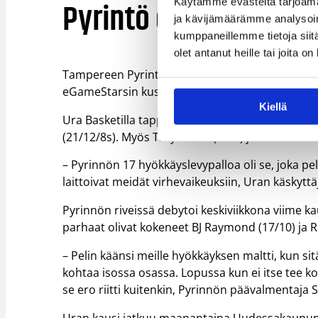
Pyrintö ei antanut Ur
Käytämme evästeitä tarjoama
ja kävijämäärämme analysoim
kumppaneillemme tietoja siitä
olet antanut heille tai joita o
Tampereen Pyrintö otti kauden toisen voittonsa,
eGameStarsin kustannuksella 83–86 (40–48).
Kiellä
Ura Basketilla tappio oli kauden toinen. Uran t
(21/12/8s). Myös Trey Niemi (15/2) jatkoi vahvall
– Pyrinnön 17 hyökkäyslevypalloa oli se, joka peli
laittoivat meidät virhevaikeuksiin, Uran käskyttäj
Pyrinnön riveissä debytoi keskiviikkona viime k
parhaat olivat kokeneet BJ Raymond (17/10) ja R
– Pelin käänsi meille hyökkäyksen maltti, kun sit
kohtaa isossa osassa. Lopussa kun ei itse tee ko
se ero riitti kuitenkin, Pyrinnön päävalmentaja 