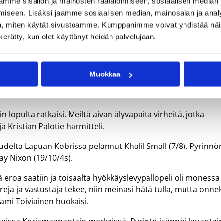
an lopulta yllättää Turussa
mme sisällön ja mainosten räätälöimiseen, sosiaalisen median
iseen. Lisäksi jaamme sosiaalisen median, mainosalan ja analy
, miten käytät sivustoamme. Kumppanimme voivat yhdistää näitä t
n kerätty, kun olet käyttänyt heidän palvelujaan.
 tällä kertaa vieraskentällä Kaarinan Ura Basket
Muokkaa
ehopelaaja oli lähes tripla-tuplaa uhannut Stephaun Branch
a itseluottamuksella.
n lopulta ratkaisi. Meiltä aivan älyvapaita virheitä, jotka
ä Kristian Palotie harmitteli.
audelta Lapuan Kobrissa pelannut Khalil Small (7/8). Pyrinnö
ay Nixon (19/10/4s).
ä eroa saatiin ja toisaalta hyökkäyslevypallopeli oli monessa
reja ja vastustaja tekee, niin meinasi hätä tulla, mutta onne
Sami Toiviainen huokaisi.