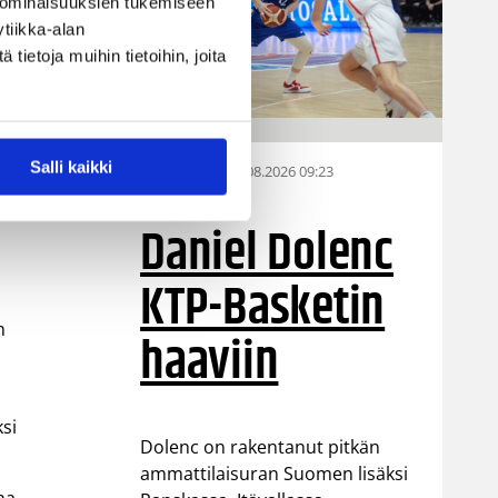
 ominaisuuksien tukemiseen
tiikka-alan
ietoja muihin tietoihin, joita
Salli kaikki
07.08.2026 09:23
Korisliiga
Daniel Dolenc
KTP-Basketin
n
haaviin
ksi
Dolenc on rakentanut pitkän
ammattilaisuran Suomen lisäksi