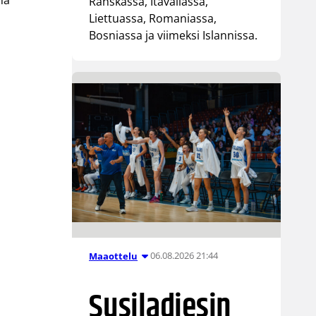
na
Ranskassa, Itävallassa,
Liettuassa, Romaniassa,
Bosniassa ja viimeksi Islannissa.
06.08.2026 21:44
Maaottelu
Susiladiesin