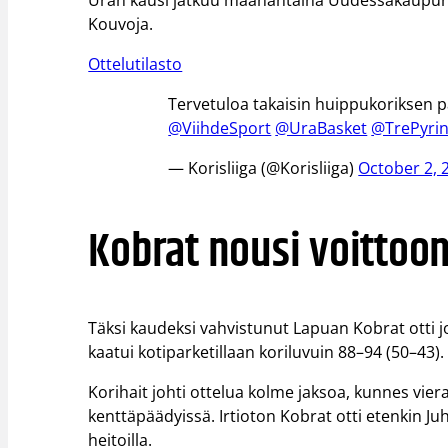
Uran kausi jatkuu maanantaina Uudessakaupung
Kouvoja.
Ottelutilasto
Tervetuloa takaisin huippukoriksen p
@ViihdeSport
@UraBasket
@TrePyri
— Korisliiga (@Korisliiga)
October 2, 
Kobrat nousi voitto
Täksi kaudeksi vahvistunut Lapuan Kobrat otti 
kaatui kotiparketillaan koriluvuin 88–94 (50–43).
Korihait johti ottelua kolme jaksoa, kunnes vi
kenttäpäädyissä. Irtioton Kobrat otti etenkin 
heitoilla.