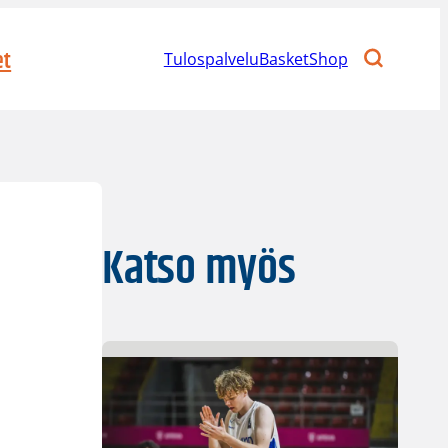
et
Tulospalvelu
BasketShop
Katso myös