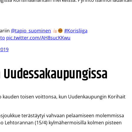
issa Korismaanantain merkeissä. Pyrintö isännöi lauantai
ariin
@tapio_suominen
#Korisliiga
nto
pic.twitter.com/AH8sucKKwu
2019
on Uudessakaupungissa
jo kauden toisen voittonsa, kun Uudenkaupungin Korihait
erasjoukkue terästäytyi vahvaan pelaamiseen molemmissa
Juho Lehtorannan (15/4) kylmähermoisilla kolmen pisteen