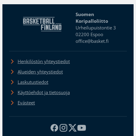
Suomen
Koripalloliitto
Urheilupuistontie 3
02200 Espoo
office@basket.fi
Henkilöstön yhteystiedot
Alueiden yhteystiedot
Laskutustiedot
Käyttöehdot ja tietosuoja
Evästeet