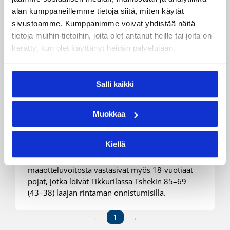
alan kumppaneillemme tietoja siitä, miten käytät
17.07.2012 00:00
Maajoukkue
sivustoamme. Kumppanimme voivat yhdistää näitä
tietoja muihin tietoihin, joita olet antanut heille tai joita on
16-vuotiaiden tyttöjen
kerätty, kun olet käyttänyt heidän palvelujaan.
voittoputki jatkuu EM-kisoissa,
18-vuotiaat pojat talon isäntiä
Salli kaikki
Tshekkiä vastaan
Muokkaa
Suomen 16-vuotiaat tytöt kasvattivat perättäisten
EM-kisavoittojensa lukumäärän jo viiteen
Kiellä
runtelemalla Israelin ylemmän EM-jatkosarjan
ottelussa 85–39 (47–14). Vakuuttavasta
maaotteluvoitosta vastasivat myös 18-vuotiaat
pojat, jotka löivät Tikkurilassa Tshekin 85–69
(43–38) laajan rintaman onnistumisilla.
←
1
→