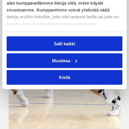
alan kumppaneillemme tietoja siitä, miten käytät
sivustoamme. Kumppanimme voivat yhdistää näitä
tietoja muihin tietoihin, joita olet antanut heille tai joita on
kerätty, kun olet käyttänyt heidän palvelujaan.
Salli kaikki
Muokkaa
Kiellä