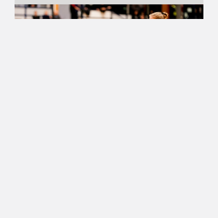
23.03.2022 20:57
Naisten Korisliiga
Jatkosarjat päätökseen – FoA
nappasi viimeisen
pudotuspelipaikan Catzin