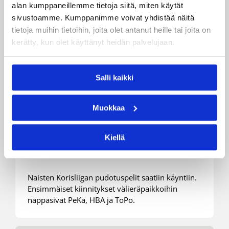
alan kumppaneillemme tietoja siitä, miten käytät
sivustoamme. Kumppanimme voivat yhdistää näitä
tietoja muihin tietoihin, joita olet antanut heille tai joita on
kerätty, kun olet käyttänyt heidän palvelujaan.
Salli kaikki
28.03.2022 21:04
Naisten Korisliiga
Muokkaa
Pudotuspelit käyntiin
kotivoitoilla – HBA:lta huima
Kiellä
nousu
Naisten Korisliigan pudotuspelit saatiin käyntiin.
Ensimmäiset kiinnitykset välieräpaikkoihin
nappasivat PeKa, HBA ja ToPo.