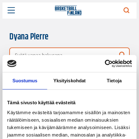
Dyana Pierre
Vapaa hakusana
3 hakutulosta
Järjestys
Sivukoko
Suostumus
Yksityiskohdat
Tietoja
Tämä sivusto käyttää evästeitä
Käytämme evästeitä tarjoamamme sisällön ja mainosten
räätälöimiseen, sosiaalisen median ominaisuuksien
tukemiseen ja kävijämäärämme analysoimiseen. Lisäksi
jaamme sosiaalisen median, mainosalan ja analytiikka-