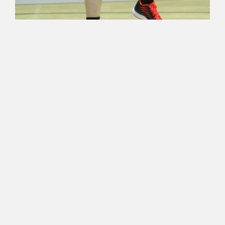
29.10.2016 00:00
Naisten Korisliiga
Alku jatkoaikavoittoon
Vimpelissä, Catz, Huima ja HyPo
kotivoittoihin
Forssan Alku vastasi Naisten Korisliigan lauantain
kierroksen maukkaimmasta suorituksesta,
kaatamalla Vimpelin Vedon vieraskentällä