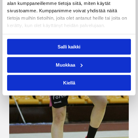
alan kumppaneillemme tietoja siitä, miten käytät
sivustoamme. Kumppanimme voivat yhdistää näitä
tietoja muihin tietoihin, joita olet antanut heille tai joita on
kerätty, kun olet käyttänyt heidän palvelujaan.
Salli kaikki
Muokkaa
Kiellä