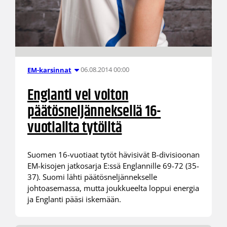
06.08.2014 00:00
EM-karsinnat
Englanti vei voiton
päätösneljänneksellä 16-
vuotiailta tytöiltä
Suomen 16-vuotiaat tytöt hävisivät B-divisioonan
EM-kisojen jatkosarja E:ssä Englannille 69-72 (35-
37). Suomi lähti päätösneljännekselle
johtoasemassa, mutta joukkueelta loppui energia
ja Englanti pääsi iskemään.