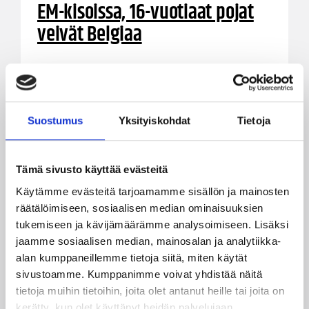
EM-kisoissa, 16-vuotiaat pojat
veivät Belgiaa
Sekä 16-vuotiaat pojat että tytöt nappasivat
voitot kolmen nuorisomaajoukkuepelin päivänä.
16-vuotiaat tytöt avasivat omalta osaltaan B-
divisioonan EM-kisat voittamalla Romanian ja 16-
Suostumus
Yksityiskohdat
Tietoja
vuotiaat pojat taas Belgian Tampereella pelatussa
valmistavassa maaottelussa.
Tämä sivusto käyttää evästeitä
Käytämme evästeitä tarjoamamme sisällön ja mainosten
räätälöimiseen, sosiaalisen median ominaisuuksien
tukemiseen ja kävijämäärämme analysoimiseen. Lisäksi
jaamme sosiaalisen median, mainosalan ja analytiikka-
alan kumppaneillemme tietoja siitä, miten käytät
sivustoamme. Kumppanimme voivat yhdistää näitä
tietoja muihin tietoihin, joita olet antanut heille tai joita on
kerätty, kun olet käyttänyt heidän palvelujaan.