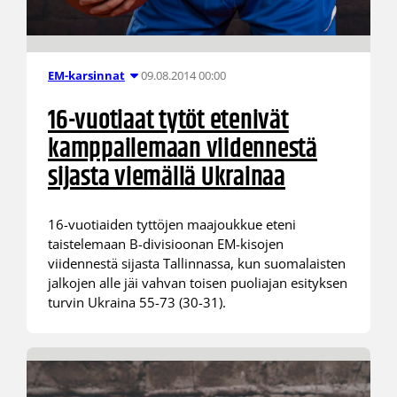
09.08.2014 00:00
EM-karsinnat
16-vuotiaat tytöt etenivät
kamppailemaan viidennestä
sijasta viemällä Ukrainaa
16-vuotiaiden tyttöjen maajoukkue eteni
taistelemaan B-divisioonan EM-kisojen
viidennestä sijasta Tallinnassa, kun suomalaisten
jalkojen alle jäi vahvan toisen puoliajan esityksen
turvin Ukraina 55-73 (30-31).