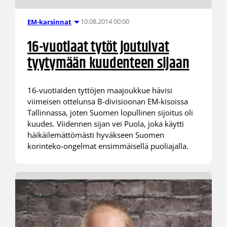
10.08.2014 00:00
EM-karsinnat
16-vuotiaat tytöt joutuivat
tyytymään kuudenteen sijaan
16-vuotiaiden tyttöjen maajoukkue hävisi
viimeisen ottelunsa B-divisioonan EM-kisoissa
Tallinnassa, joten Suomen lopullinen sijoitus oli
kuudes. Viidennen sijan vei Puola, joka käytti
häikäilemättömästi hyväkseen Suomen
korinteko-ongelmat ensimmäisellä puoliajalla.