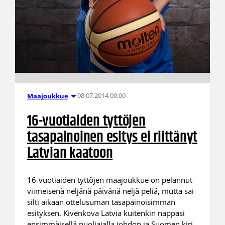
08.07.2014 00:00
Maajoukkue
16-vuotiaiden tyttöjen
tasapainoinen esitys ei riittänyt
Latvian kaatoon
16-vuotiaiden tyttöjen maajoukkue on pelannut
viimeisenä neljänä päivänä neljä peliä, mutta sai
silti aikaan ottelusuman tasapainoisimman
esityksen. Kivenkova Latvia kuitenkin nappasi
ensimmäisellä puoliajalla johdon ja Suomen kiri