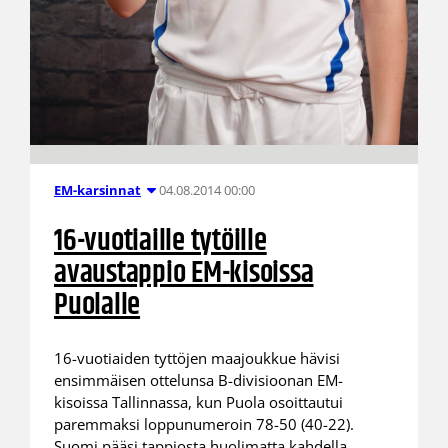
04.08.2014 00:00
EM-karsinnat
16-vuotiaille tytöille
avaustappio EM-kisoissa
Puolalle
16-vuotiaiden tyttöjen maajoukkue hävisi
ensimmäisen ottelunsa B-divisioonan EM-
kisoissa Tallinnassa, kun Puola osoittautui
paremmaksi loppunumeroin 78-50 (40-22).
Suomi pääsi tappiosta huolimatta kahdella