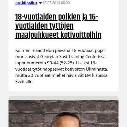
18.07.2014 00:00
EM-kilpailut
18-vuotiaiden poikien ja 16-
vuotiaiden tyttöjen
maajoukkueet kotivoittoihin
Kolmen maaottelun päivänä 18-vuotiaat pojat
murskasivat Georgian Susi Training Centerissä
loppunumeroin 99-44 (52-25). Lisäksi 16-
vuotiaat tytöt nappasivat kotivoiton Ukrainasta,
mutta 20-vuotiaat miehet hävisivät EM-kisoissa
Sveitsille.