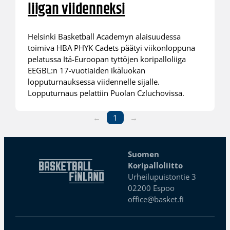
liigan viidenneksi
Helsinki Basketball Academyn alaisuudessa
toimiva HBA PHYK Cadets päätyi viikonloppuna
pelatussa Itä-Euroopan tyttöjen koripalloliiga
EEGBL:n 17-vuotiaiden ikäluokan
lopputurnauksessa viidennelle sijalle.
Lopputurnaus pelattiin Puolan Czluchovissa.
←
1
→
Suomen
Koripalloliitto
Urheilupuistontie 3
02200 Espoo
office@basket.fi