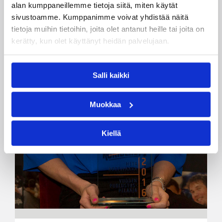
alan kumppaneillemme tietoja siitä, miten käytät
sivustoamme. Kumppanimme voivat yhdistää näitä
tietoja muihin tietoihin, joita olet antanut heille tai joita on
kerätty, kun olet käyttänyt heidän palvelujaan.
Salli kaikki
Muokkaa
Kiellä