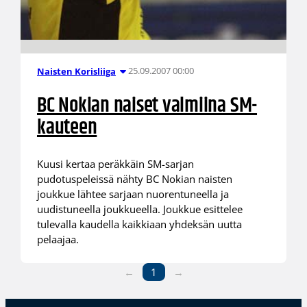
25.09.2007 00:00
Naisten Korisliiga
BC Nokian naiset valmiina SM-
kauteen
Kuusi kertaa peräkkäin SM-sarjan
pudotuspeleissä nähty BC Nokian naisten
joukkue lähtee sarjaan nuorentuneella ja
uudistuneella joukkueella. Joukkue esittelee
tulevalla kaudella kaikkiaan yhdeksän uutta
pelaajaa.
←
1
→