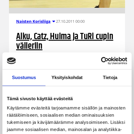
27.10.2011 00:00
Naisten Korisliiga
Alku, Catz, Huima ja TuRi cupin
välieriin
Naisten Suomen cupin välieräjoukkueet ovat
selvillä. Torstaina pelatuista cupin puolivälieristä
selvittivät tiensä jatkoon Forssan Alku,
Suostumus
Yksityiskohdat
Tietoja
Lappeenrannan Catz, Äänekosken Huima sekä
Turun Riento.
Tämä sivusto käyttää evästeitä
Käytämme evästeitä tarjoamamme sisällön ja mainosten
räätälöimiseen, sosiaalisen median ominaisuuksien
tukemiseen ja kävijämäärämme analysoimiseen. Lisäksi
jaamme sosiaalisen median, mainosalan ja analytiikka-