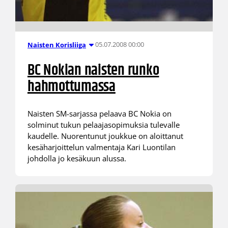
05.07.2008 00:00
Naisten Korisliiga
BC Nokian naisten runko
hahmottumassa
Naisten SM-sarjassa pelaava BC Nokia on
solminut tukun pelaajasopimuksia tulevalle
kaudelle. Nuorentunut joukkue on aloittanut
kesäharjoittelun valmentaja Kari Luontilan
johdolla jo kesäkuun alussa.