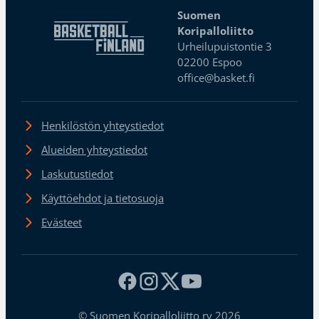
Suomen
Koripalloliitto
Urheilupuistontie 3
02200 Espoo
office@basket.fi
Henkilöstön yhteystiedot
Alueiden yhteystiedot
Laskutustiedot
Käyttöehdot ja tietosuoja
Evästeet
© Suomen Koripalloliitto ry 2026