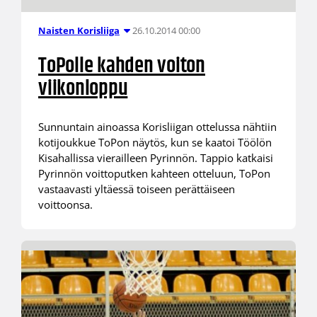
26.10.2014 00:00
Naisten Korisliiga
ToPolle kahden voiton
viikonloppu
Sunnuntain ainoassa Korisliigan ottelussa nähtiin
kotijoukkue ToPon näytös, kun se kaatoi Töölön
Kisahallissa vierailleen Pyrinnön. Tappio katkaisi
Pyrinnön voittoputken kahteen otteluun, ToPon
vastaavasti yltäessä toiseen perättäiseen
voittoonsa.