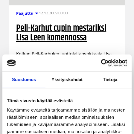
12.12.2009 00:00
Pääjuttu
Peli-Karhut cupin mestariksi
Lisa Leen komennossa
Kotkan Peli-Karhujen luottolaitahyökkääjä Lisa
Lee paistatteli parrasvaloissa lauantai-iltana
Espoossa pelatussa naisten Suomen cupin
finaalissa. Kaikkiaan 37 pistettä heittänyt ja
Suostumus
Yksityiskohdat
Tietoja
kahdeksan levypalloa kahminut Lee piti PeKan
päätä pinnalla vaikeiden hetkien läpi aina 64-71
(29-32)-voittoon asti.
Tämä sivusto käyttää evästeitä
Käytämme evästeitä tarjoamamme sisällön ja mainosten
räätälöimiseen, sosiaalisen median ominaisuuksien
tukemiseen ja kävijämäärämme analysoimiseen. Lisäksi
jaamme sosiaalisen median, mainosalan ja analytiikka-