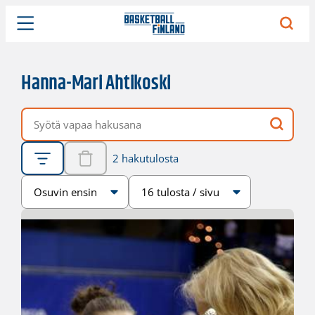
Hanna-Mari Ahtikoski
Vapaa hakusana
2 hakutulosta
Järjestys
Sivukoko