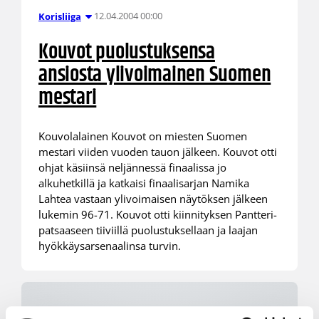
12.04.2004 00:00
Korisliiga
Kouvot puolustuksensa
ansiosta ylivoimainen Suomen
mestari
Kouvolalainen Kouvot on miesten Suomen
mestari viiden vuoden tauon jälkeen. Kouvot otti
ohjat käsiinsä neljännessä finaalissa jo
alkuhetkillä ja katkaisi finaalisarjan Namika
Lahtea vastaan ylivoimaisen näytöksen jälkeen
lukemin 96-71. Kouvot otti kiinnityksen Pantteri-
patsaaseen tiiviillä puolustuksellaan ja laajan
hyökkäysarsenaalinsa turvin.