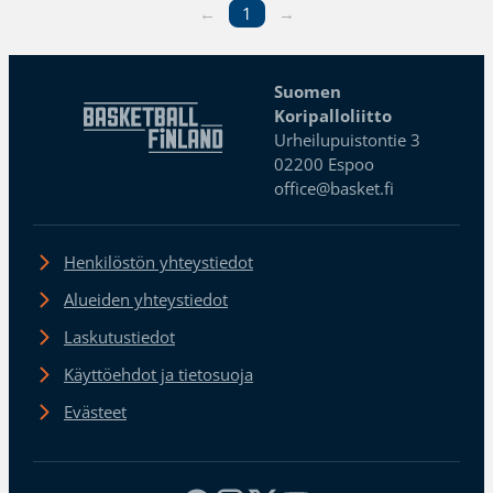
←
1
→
Suomen
Koripalloliitto
Urheilupuistontie 3
02200 Espoo
office@basket.fi
Henkilöstön yhteystiedot
Alueiden yhteystiedot
Laskutustiedot
Käyttöehdot ja tietosuoja
Evästeet