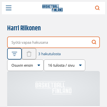
Harri Riikonen
Vapaa hakusana
3 hakutulosta
Järjestys
Sivukoko