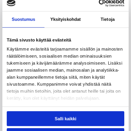
Suostumus
Yksityiskohdat
Tietoja
13.11.2002 00:00
Yleiset
Tämä sivusto käyttää evästeitä
LrNMKY karisti Tromsön heti
Käytämme evästeitä tarjoamamme sisällön ja mainosten
kättelyssä
räätälöimiseen, sosiaalisen median ominaisuuksien
tukemiseen ja kävijämäärämme analysoimiseen. Lisäksi
jaamme sosiaalisen median, mainosalan ja analytiikka-
Lappeenrannan NMKY venyi ilman flunssaista
alan kumppaneillemme tietoja siitä, miten käytät
kapteeniaankin, maajoukkuelaituri Pasi Riihelää,
sivustoamme. Kumppanimme voivat yhdistää näitä
voittoon historiallisessa kotiottelussaan. Seuran
tietoja muihin tietoihin, joita olet antanut heille tai joita on
historian ensimmäisessä eurosarjojen
kerätty, kun olet käyttänyt heidän palvelujaan.
kotiottelussaan norjalaista Tromsö Stormia
isännöinyt LrNMKY murskasi vieraansa lukemin
105-65.
Salli kaikki