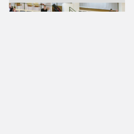
04.08.2020 15:06
Naisten Korisliiga
Tampereen Pyrintö luottaa
nousun arkkitehteihin naisten
Korisliigassa