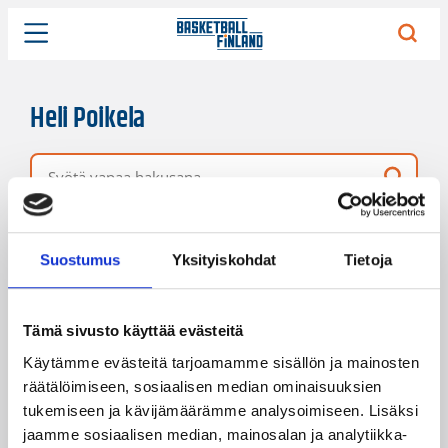
Heli Poikela
Vapaa hakusana
2 hakutulosta
Järjestys
Sivukoko
Suostumus
Yksityiskohdat
Tietoja
Tämä sivusto käyttää evästeitä
Käytämme evästeitä tarjoamamme sisällön ja mainosten
räätälöimiseen, sosiaalisen median ominaisuuksien
tukemiseen ja kävijämäärämme analysoimiseen. Lisäksi
jaamme sosiaalisen median, mainosalan ja analytiikka-