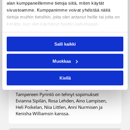
alan kumppaneillemme tietoja siitä, miten käytät
sivustoamme. Kumppanimme voivat yhdistää näitä
tietoja muihin tietoihin, joita olet antanut heille tai joita on
kerätty, kun olet käyttänyt heidän palvelujaan.
Salli kaikki
27.08.2021 10:39
Naisten Korisliiga
Pyrinnön naisille iso kasa
Muokkaa
sopimuksia
Kiellä
Naisten Korisliiga-kauteen valmistautuva
Tampereen Pyrintö on tehnyt sopimukset
Evianna Sipilän, Rosa Lehden, Aino Lampisen,
Heli Poikelan, Niia Littlen, Anni Nurmisen ja
Kenisha Williamsin kanssa.