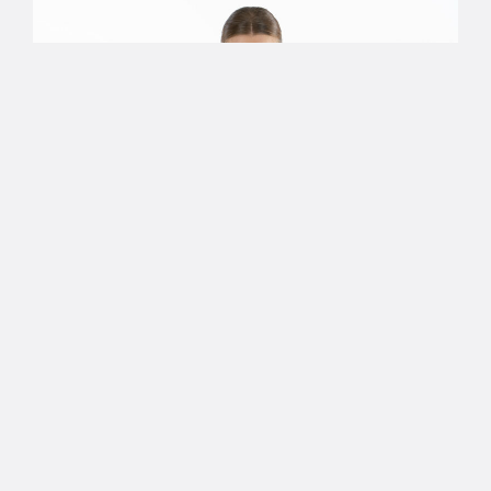
23.08.2024 09:08
Naisten Korisliiga
Henriikka Vähäuski tekee
paluun Kouvottaret-paitaan
Kouvottaret on solminut yksivuotisen
pelaajasopimuksen oman kasvatin Henriikka