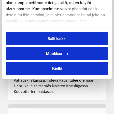
alan kumppaneillemme tietoja siitä, miten käytät
sivustoamme. Kumppanimme voivat yhdistää näitä
tietoja muihin tietoihin, joita olet antanut heille tai joita on
kerätty, kun olet käyttänyt heidän palvelujaan.
06.08.2025 07:38
Naisten Korisliiga
Henriikka Vähäuskille
Salli kaikki
jatkosopimus Kouvottarien
kanssa
Muokkaa
Kiellä
Kouvottaret on solminut 1-vuotisen
pelaajasopimuksen Kouvojen kasvatin Henriikka
Vähäuskin kanssa. Tuleva kausi tulee olemaan
Henriikalle seitsemäs Naisten Korisliigassa
Kouvottarien paidassa.