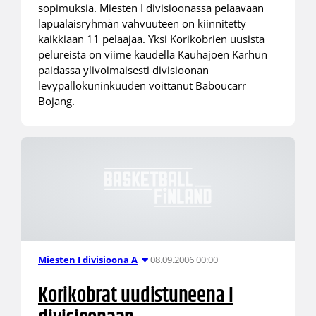
sopimuksia. Miesten I divisioonassa pelaavaan
lapualaisryhmän vahvuuteen on kiinnitetty
kaikkiaan 11 pelaajaa. Yksi Korikobrien uusista
pelureista on viime kaudella Kauhajoen Karhun
paidassa ylivoimaisesti divisioonan
levypallokuninkuuden voittanut Baboucarr
Bojang.
08.09.2006 00:00
Miesten I divisioona A
Korikobrat uudistuneena I