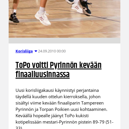
24.09.2010 00:00
Korisliiga
ToPo voitti Pyrinnön kevään
finaaliuusinnassa
Uusi korisliigakausi käynnistyi perjantaina
täydellä kuuden ottelun kierroksella, johon
sisältyi viime kevään finaaliparin Tampereen
Pyrinnön ja Torpan Poikien uusi kohtaaminen.
Keväällä hopealle jäänyt ToPo kukisti
kotipelissään mestari-Pyrinnön pistein 89-79 (51-
33).