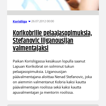
26.07.2012 00:00
Korisliiga
Korikobrille pelaajasopimuksia,
Stefanovic liiganousijan
valmentajaksi
Paikan Korisliigassa kesäkuun lopulla saanut
Lapuan Korikobrat on solminut tukun
pelaajasopimuksia. Liiganousijan
päävalmentajana aloittaa Nenad Stefanovic, joka
on aiemmin valmentanut Kobria kaksi kautta
päävalmentajan roolissa sekä kaksi kautta
apuvalmentajan ja mentorin roolissa.