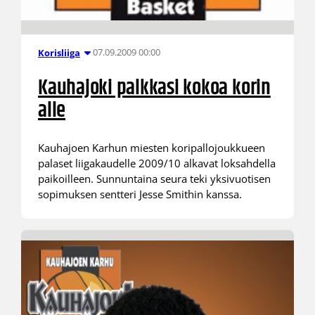
07.09.2009 00:00
Korisliiga
Kauhajoki palkkasi kokoa korin
alle
Kauhajoen Karhun miesten koripallojoukkueen
palaset liigakaudelle 2009/10 alkavat loksahdella
paikoilleen. Sunnuntaina seura teki yksivuotisen
sopimuksen sentteri Jesse Smithin kanssa.