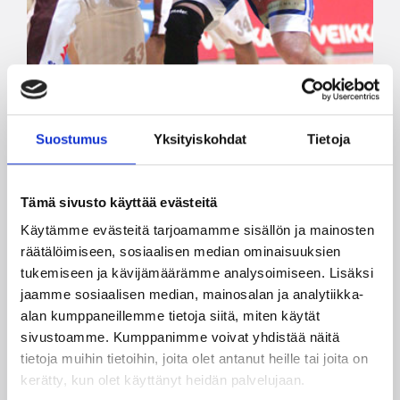
Suostumus
Yksityiskohdat
Tietoja
Tämä sivusto käyttää evästeitä
Käytämme evästeitä tarjoamamme sisällön ja mainosten
27.03.2010 00:00
Korisliiga
räätälöimiseen, sosiaalisen median ominaisuuksien
tukemiseen ja kävijämäärämme analysoimiseen. Lisäksi
Korisliigan runkosarjan voitto
jaamme sosiaalisen median, mainosalan ja analytiikka-
ratkaisematta
alan kumppaneillemme tietoja siitä, miten käytät
sivustoamme. Kumppanimme voivat yhdistää näitä
tietoja muihin tietoihin, joita olet antanut heille tai joita on
Korisliigan runkosarjassa riittää jännitystä
kerätty, kun olet käyttänyt heidän palvelujaan.
viimeiselle kierrokselle asti. Sekä runkosarjan