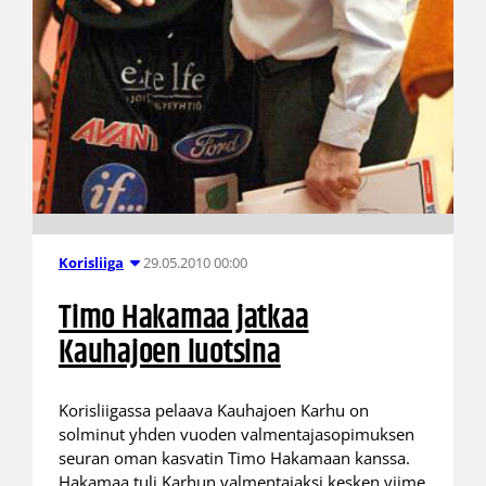
29.05.2010 00:00
Korisliiga
Timo Hakamaa jatkaa
Kauhajoen luotsina
Korisliigassa pelaava Kauhajoen Karhu on
solminut yhden vuoden valmentajasopimuksen
seuran oman kasvatin Timo Hakamaan kanssa.
Hakamaa tuli Karhun valmentajaksi kesken viime