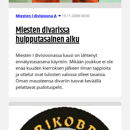
15.11.2008 00:00
Miesten I divisioona A
Miesten divarissa
huipputasainen alku
Miesten I divisioonassa kausi on lähtenyt
ennätystasaisena käyntiin. Mikään joukkue ei ole
enää kuuden kierroksen jälkeen ilman tappioita
ja ottelut ovat tulosten valossa olleet tasaisia.
Oman mausteensa divariin tuovat keväällä
pelattavat pudotuspelit.