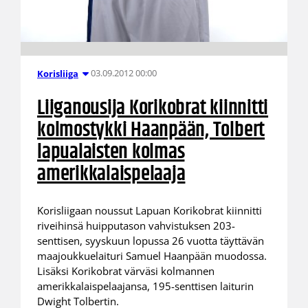
03.09.2012 00:00
Korisliiga
Liiganousija Korikobrat kiinnitti
kolmostykki Haanpään, Tolbert
lapualaisten kolmas
amerikkalaispelaaja
Korisliigaan noussut Lapuan Korikobrat kiinnitti
riveihinsä huipputason vahvistuksen 203-
senttisen, syyskuun lopussa 26 vuotta täyttävän
maajoukkuelaituri Samuel Haanpään muodossa.
Lisäksi Korikobrat värväsi kolmannen
amerikkalaispelaajansa, 195-senttisen laiturin
Dwight Tolbertin.