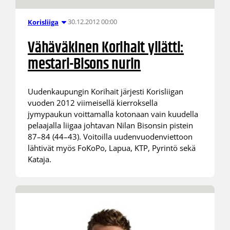
30.12.2012 00:00
Korisliiga
Vähäväkinen Korihait yllätti:
mestari-Bisons nurin
Uudenkaupungin Korihait järjesti Korisliigan
vuoden 2012 viimeisellä kierroksella
jymypaukun voittamalla kotonaan vain kuudella
pelaajalla liigaa johtavan Nilan Bisonsin pistein
87–84 (44–43). Voitoilla uudenvuodenviettoon
lähtivät myös FoKoPo, Lapua, KTP, Pyrintö sekä
Kataja.