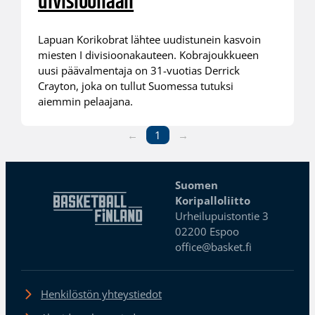
divisioonaan
Lapuan Korikobrat lähtee uudistunein kasvoin
miesten I divisioonakauteen. Kobrajoukkueen
uusi päävalmentaja on 31-vuotias Derrick
Crayton, joka on tullut Suomessa tutuksi
aiemmin pelaajana.
←
1
→
Suomen
Koripalloliitto
Urheilupuistontie 3
02200 Espoo
office@basket.fi
Henkilöstön yhteystiedot