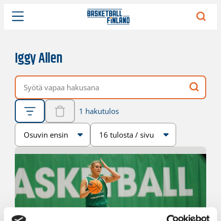
Iggy Allen
Vapaa hakusana
1 hakutulos
Järjestys
Sivukoko