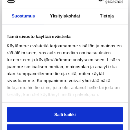
Suostumus
Yksityiskohdat
Tietoja
Tämä sivusto käyttää evästeitä
11.03.2023 21:05
Naisten Korisliiga
Käytämme evästeitä tarjoamamme sisällön ja mainosten
räätälöimiseen, sosiaalisen median ominaisuuksien
Hongalle voitto sarjakärjestä –
tukemiseen ja kävijämäärämme analysoimiseen. Lisäksi
FoA otti tärkeän voiton
jaamme sosiaalisen median, mainosalan ja analytiikka-
alan kumppaneillemme tietoja siitä, miten käytät
Pyrinnöstä
sivustoamme. Kumppanimme voivat yhdistää näitä
tietoja muihin tietoihin, joita olet antanut heille tai joita on
Naisten Korisliiga jatkui lauantaina kolmella
kerätty, kun olet käyttänyt heidän palvelujaan.
ottelulla. Ylemmässä jatkosarjassa voitot
merkittiin Hongalle sekä FoA:lle. Alemmassa
jatkosarjassa ToPo kartutti pistetiliään.
Salli kaikki
←
1
→