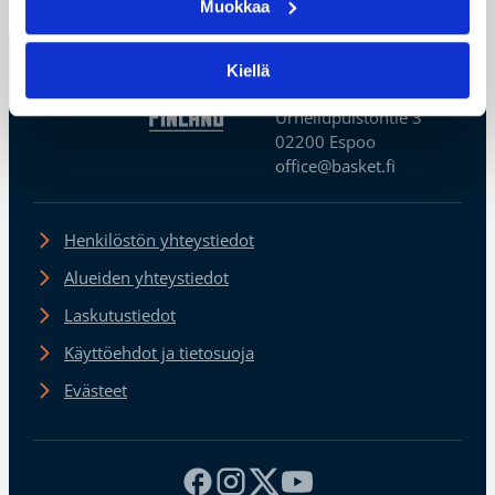
Muokkaa
Suomen
Kiellä
Koripalloliitto
Urheilupuistontie 3
02200 Espoo
office@basket.fi
Henkilöstön yhteystiedot
Alueiden yhteystiedot
Laskutustiedot
Käyttöehdot ja tietosuoja
Evästeet