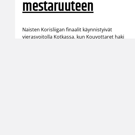
mestaruuteen
Naisten Korisliigan finaalit käynnistyivät
vierasvoitolla Kotkassa, kun Kouvottaret haki
voiton 95-78.