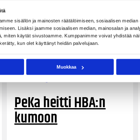
itä
mme sisällön ja mainosten räätälöimiseen, sosiaalisen median
iseen. Lisäksi jaamme sosiaalisen median, mainosalan ja analy
, miten käytät sivustoamme. Kumppanimme voivat yhdistää näitä t
n kerätty, kun olet käyttänyt heidän palvelujaan.
Muokkaa
05.04.2022 20:13
Naisten Korisliiga
PeKa heitti HBA:n
kumoon