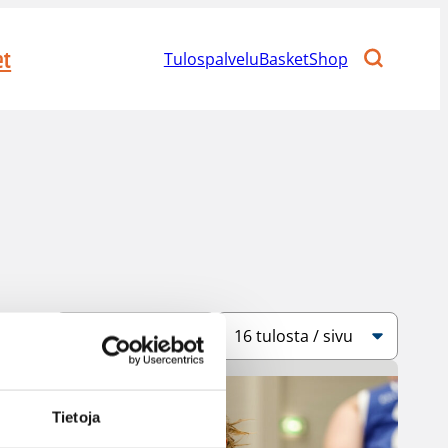
et
Tulospalvelu
BasketShop
Järjestys
Sivukoko
Tietoja