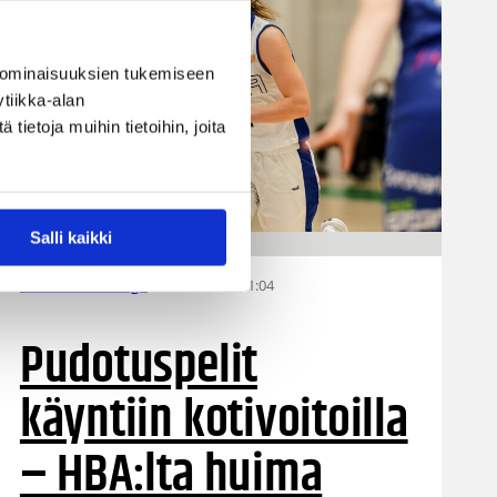
 ominaisuuksien tukemiseen
tiikka-alan
ietoja muihin tietoihin, joita
Salli kaikki
28.03.2022 21:04
Naisten Korisliiga
Pudotuspelit
käyntiin kotivoitoilla
– HBA:lta huima