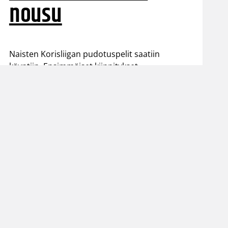
nousu
Naisten Korisliigan pudotuspelit saatiin
käyntiin. Ensimmäiset kiinnitykset
välieräpaikkoihin nappasivat PeKa, HBA ja
ToPo.