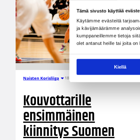
Tämä sivusto käyttää eväste
Käytämme evästeitä tarjoama
ja kävijämäärämme analysoim
kumppaneillemme tietoja siitä
olet antanut heille tai joita o
Kiellä
18.04.2022 19:41
Naisten Korisliiga
Kouvottarille
ensimmäinen
kiinnitys Suomen