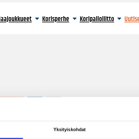
aajoukkueet
Korisperhe
Koripalloliitto
Uutis
9 hakutulosta
Yksityiskohdat