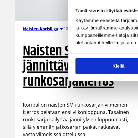
Tämä sivusto käyttää eväste
Käytämme evästeitä tarjoama
ja kävijämäärämme analysoim
12.01.2006 00:00
Naisten Korisliiga
kumppaneillemme tietoja siitä
olet antanut heille tai joita o
Naisten SM-sarjassa
jännittävä viimeinen
Kiellä
runkosarjakierros
Koripallon naisten SM-runkosarjan viimeinen
kierros pelataan ensi viikonloppuna. Tasainen
runkosarja säilyttää jännityksen loppuun asti,
sillä ylemmän jatkosarjan paikat ratkeavat
vasta viimeisissä otteluissa.