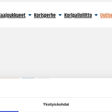
aajoukkueet
Korisperhe
Koripalloliitto
Uutis
1 hakutulos
Yksityiskohdat