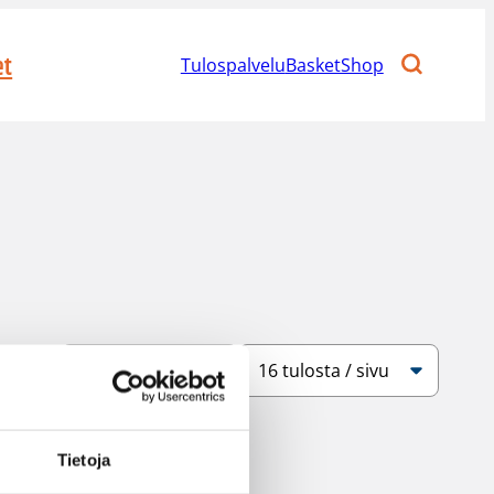
et
Tulospalvelu
BasketShop
Järjestys
Sivukoko
Tietoja