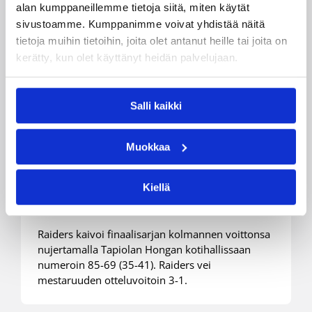
alan kumppaneillemme tietoja siitä, miten käytät
sivustoamme. Kumppanimme voivat yhdistää näitä
tietoja muihin tietoihin, joita olet antanut heille tai joita on
kerätty, kun olet käyttänyt heidän palvelujaan.
Salli kaikki
18.04.2019 22:06
Miesten I divisioona B
Muokkaa
Raiders Basket juhlii miesten I
divisioona B:n mestaruutta
Kiellä
Raiders kaivoi finaalisarjan kolmannen voittonsa
nujertamalla Tapiolan Hongan kotihallissaan
numeroin 85-69 (35-41). Raiders vei
mestaruuden otteluvoitoin 3-1.