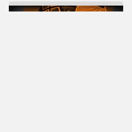
12.04.2019 22:22
Miesten I divisioona B
Raiders nousi tappioasemasta
toiseen finaalivoittoon:
”Todellinen tahtovoitto”
Miesten I divisioona B:n toisessa loppuottelussa