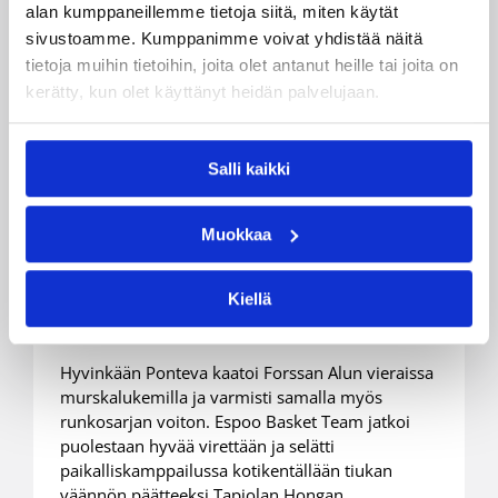
alan kumppaneillemme tietoja siitä, miten käytät
sivustoamme. Kumppanimme voivat yhdistää näitä
tietoja muihin tietoihin, joita olet antanut heille tai joita on
kerätty, kun olet käyttänyt heidän palvelujaan.
13.03.2019 21:24
Naisten Korisliiga
Salli kaikki
Hyvinkään Ponteva varmisti
murskavoitolla runkosarjan
Muokkaa
ykkössijan – EBT Espoon
paikalliskamppailun voittoon
Kiellä
Hyvinkään Ponteva kaatoi Forssan Alun vieraissa
murskalukemilla ja varmisti samalla myös
runkosarjan voiton. Espoo Basket Team jatkoi
puolestaan hyvää virettään ja selätti
paikalliskamppailussa kotikentällään tiukan
väännön päätteeksi Tapiolan Hongan.