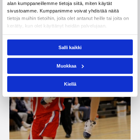
alan kumppaneillemme tietoja siitä, miten käytät
sivustoamme. Kumppanimme voivat yhdistää näitä
tietoja muihin tietoihin, joita olet antanut heille tai joita on
kerätty, kun olet käyttänyt heidän palvelujaan.
Salli kaikki
Muokkaa
Kiellä