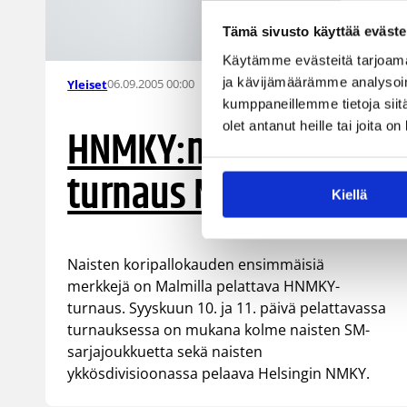
Tämä sivusto käyttää eväste
Käytämme evästeitä tarjoama
ja kävijämäärämme analysoim
06.09.2005 00:00
Yleiset
kumppaneillemme tietoja siitä
olet antanut heille tai joita o
HNMKY:n naisten
turnaus Malmilla
Kiellä
Naisten koripallokauden ensimmäisiä
merkkejä on Malmilla pelattava HNMKY-
turnaus. Syyskuun 10. ja 11. päivä pelattavassa
turnauksessa on mukana kolme naisten SM-
sarjajoukkuetta sekä naisten
ykkösdivisioonassa pelaava Helsingin NMKY.