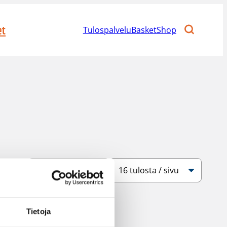
et
Tulospalvelu
BasketShop
Järjestys
Sivukoko
Tietoja