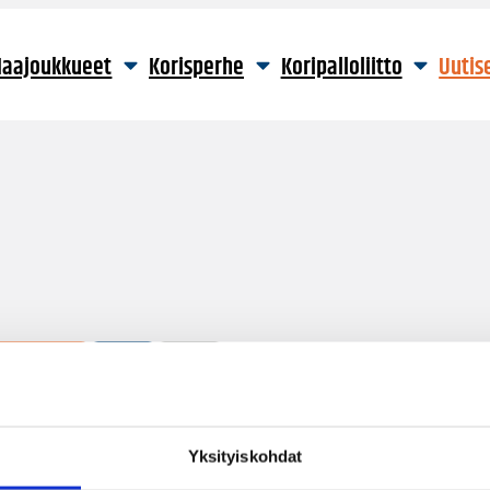
aajoukkueet
Korisperhe
Koripalloliitto
Uutis
1 hakutulos
Yksityiskohdat