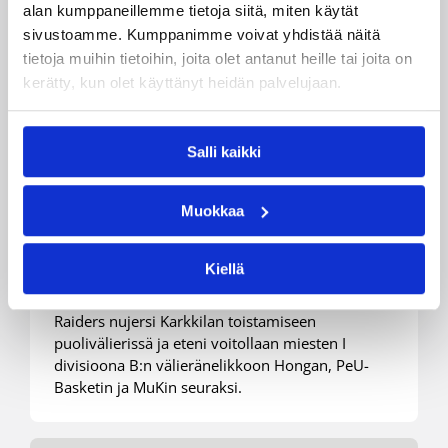
alan kumppaneillemme tietoja siitä, miten käytät
sivustoamme. Kumppanimme voivat yhdistää näitä
tietoja muihin tietoihin, joita olet antanut heille tai joita on
kerätty, kun olet käyttänyt heidän palvelujaan.
Salli kaikki
23.03.2019 16:35
Miesten I divisioona B
Raiders Basket varmisti
Muokkaa
paikkansa miesten Divari-B:n
välierissä
Kiellä
Raiders nujersi Karkkilan toistamiseen
puolivälierissä ja eteni voitollaan miesten I
divisioona B:n välieränelikkoon Hongan, PeU-
Basketin ja MuKin seuraksi.