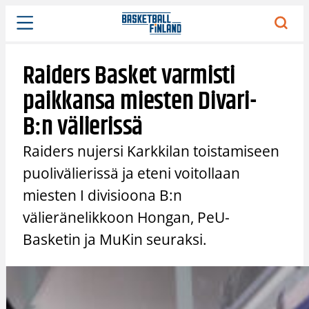
Siirry
sisältöön
Raiders Basket varmisti
paikkansa miesten Divari-
B:n välierissä
Raiders nujersi Karkkilan toistamiseen
puolivälierissä ja eteni voitollaan
miesten I divisioona B:n
välieränelikkoon Hongan, PeU-
Basketin ja MuKin seuraksi.