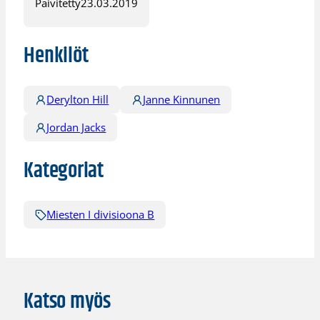
Päivitetty
23.03.2019
Henkilöt
Derylton Hill
Janne Kinnunen
Jordan Jacks
Kategoriat
Miesten I divisioona B
Katso myös