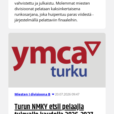
vahvistettu ja julkaistu. Molemmat miesten
divisioonat pelataan kaksinkertaisena
runkosarjana, joka huipentuu paras viidestä -
järjestelmällä pelattaviin finaaleihin.
20.07.2026 09:47
Miesten I divisioona B
Turun NMKY etsii pelaajia