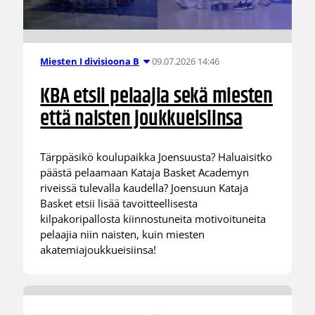
09.07.2026 14:46
Miesten I divisioona B
KBA etsii pelaajia sekä miesten
että naisten joukkueisiinsa
Tärppäsikö koulupaikka Joensuusta? Haluaisitko
päästä pelaamaan Kataja Basket Academyn
riveissä tulevalla kaudella? Joensuun Kataja
Basket etsii lisää tavoitteellisesta
kilpakoripallosta kiinnostuneita motivoituneita
pelaajia niin naisten, kuin miesten
akatemiajoukkueisiinsa!