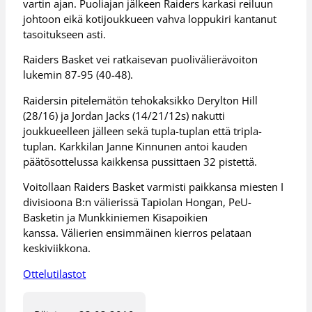
vartin ajan. Puoliajan jälkeen Raiders karkasi reiluun
johtoon eikä kotijoukkueen vahva loppukiri kantanut
tasoitukseen asti.
Raiders Basket vei ratkaisevan puolivälierävoiton
lukemin 87-95 (40-48).
Raidersin pitelemätön tehokaksikko Derylton Hill
(28/16) ja Jordan Jacks (14/21/12s) nakutti
joukkueelleen jälleen sekä tupla-tuplan että tripla-
tuplan. Karkkilan Janne Kinnunen antoi kauden
päätösottelussa kaikkensa pussittaen 32 pistettä.
Voitollaan Raiders Basket varmisti paikkansa miesten I
divisioona B:n välierissä Tapiolan Hongan, PeU-
Basketin ja Munkkiniemen Kisapoikien
kanssa. Välierien ensimmäinen kierros pelataan
keskiviikkona.
Ottelutilastot