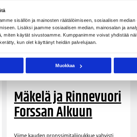
itä
mme sisällön ja mainosten räätälöimiseen, sosiaalisen median
iseen. Lisäksi jaamme sosiaalisen median, mainosalan ja analy
, miten käytät sivustoamme. Kumppanimme voivat yhdistää näitä t
n kerätty, kun olet käyttänyt heidän palvelujaan.
Muokkaa
27.08.2021 10:53
Naisten Korisliiga
Mäkelä ja Rinnevuori
Forssan Alkuun
Viime kauden pronssimitalijoukkue vahvisti