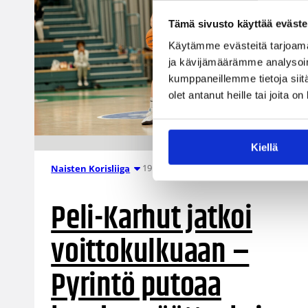
Tämä sivusto käyttää eväste
Käytämme evästeitä tarjoama
ja kävijämäärämme analysoim
kumppaneillemme tietoja siitä
olet antanut heille tai joita o
Kiellä
19.02.2022 18:44
Naisten Korisliiga
Peli-Karhut jatkoi
voittokulkuaan –
Pyrintö putoaa