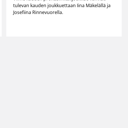
tulevan kauden joukkuettaan Iina Mäkelällä ja
Josefiina Rinnevuorella.
←
1
→