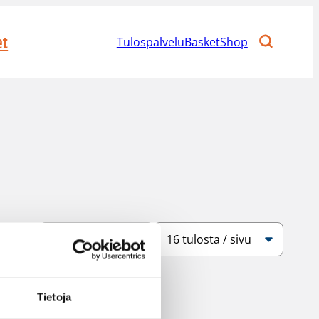
et
Tulospalvelu
BasketShop
Järjestys
Sivukoko
Tietoja