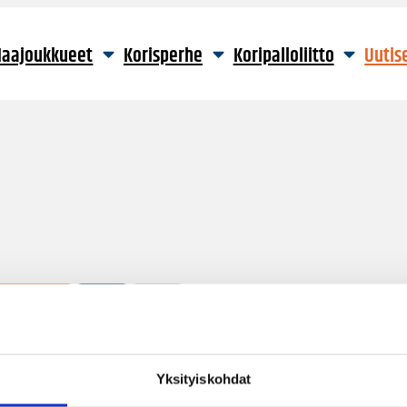
aajoukkueet
Korisperhe
Koripalloliitto
Uutis
2 hakutulosta
Yksityiskohdat