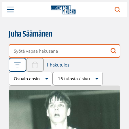
Juha Säämänen
Vapaa hakusana
1 hakutulos
Järjestys
Sivukoko