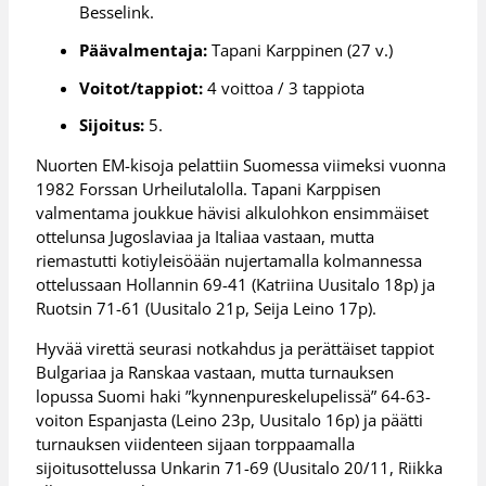
Besselink.
Päävalmentaja:
Tapani Karppinen (27 v.)
Voitot/tappiot:
4 voittoa / 3 tappiota
Sijoitus:
5.
Nuorten EM-kisoja pelattiin Suomessa viimeksi vuonna
1982 Forssan Urheilutalolla. Tapani Karppisen
valmentama joukkue hävisi alkulohkon ensimmäiset
ottelunsa Jugoslaviaa ja Italiaa vastaan, mutta
riemastutti kotiyleisöään nujertamalla kolmannessa
ottelussaan Hollannin 69-41 (Katriina Uusitalo 18p) ja
Ruotsin 71-61 (Uusitalo 21p, Seija Leino 17p).
Hyvää virettä seurasi notkahdus ja perättäiset tappiot
Bulgariaa ja Ranskaa vastaan, mutta turnauksen
lopussa Suomi haki ”kynnenpureskelupelissä” 64-63-
voiton Espanjasta (Leino 23p, Uusitalo 16p) ja päätti
turnauksen viidenteen sijaan torppaamalla
sijoitusottelussa Unkarin 71-69 (Uusitalo 20/11, Riikka