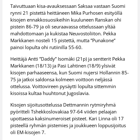
Taivuttuaan kisa-avauksessaan Saksaa vastaan Suomi
rynni 21 pistettä heittäneen Mika Purhosen esityöllä
kisojen ennakkosuosikeihin kuuluneen Ranskan ohi
pistein 86-79 ja oli seuraavassa ottelussaan yltää
mahdottomaan ja kukistaa Neuvostoliiton. Pekka
Markkanen nosteli 15 pistettä, mutta ”Punakone”
painoi lopulta ohi rutiinilla 55-60.
Heittäjä Antti ”Daddy” Isomäki (21p) ja sentterit Pekka
Markkanen (18/13) ja Pasi Lahtinen (18/9) ylsivät
kisojen parhaaseensa, kun Suomi nujersi Hollannin 85-
75 ja jatkoi saldonsa kolmeen voittoon neljässä
ottelussa. Voittovireen pysäytti lopulta sittemmin
kisoissa kultaa huuhtonut Jugoslavia.
Kisojen sijoitusottelussa Dettmannin rytmiryhmä
pyöritteli Tshekkoslovakiaa 97-64 viiden pelaajan
upottaessa kaksinumeroiset pisteet. Kari Linna oli 17
pisteellä ryhmän pistemies ja joukkueen loppusijoitus
oli EM-kisojen 7.