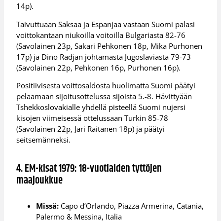
14p).
Taivuttuaan Saksaa ja Espanjaa vastaan Suomi palasi
voittokantaan niukoilla voitoilla Bulgariasta 82-76
(Savolainen 23p, Sakari Pehkonen 18p, Mika Purhonen
17p) ja Dino Radjan johtamasta Jugoslaviasta 79-73
(Savolainen 22p, Pehkonen 16p, Purhonen 16p).
Positiivisesta voittosaldosta huolimatta Suomi päätyi
pelaamaan sijoitusottelussa sijoista 5.-8. Hävittyään
Tshekkoslovakialle yhdellä pisteellä Suomi nujersi
kisojen viimeisessä ottelussaan Turkin 85-78
(Savolainen 22p, Jari Raitanen 18p) ja päätyi
seitsemänneksi.
4. EM-kisat 1979: 18-vuotiaiden tyttöjen
maajoukkue
Missä:
Capo d’Orlando, Piazza Armerina, Catania,
Palermo & Messina, Italia