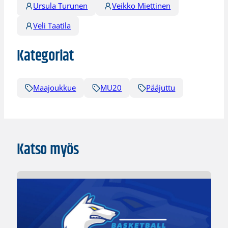
Ursula Turunen
Veikko Miettinen
Veli Taatila
Kategoriat
Maajoukkue
MU20
Pääjuttu
Katso myös