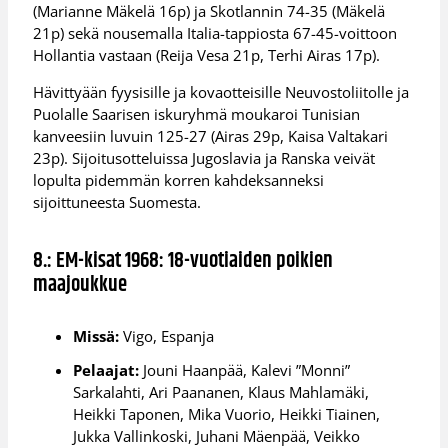
(Marianne Mäkelä 16p) ja Skotlannin 74-35 (Mäkelä
21p) sekä nousemalla Italia-tappiosta 67-45-voittoon
Hollantia vastaan (Reija Vesa 21p, Terhi Airas 17p).
Hävittyään fyysisille ja kovaotteisille Neuvostoliitolle ja
Puolalle Saarisen iskuryhmä moukaroi Tunisian
kanveesiin luvuin 125-27 (Airas 29p, Kaisa Valtakari
23p). Sijoitusotteluissa Jugoslavia ja Ranska veivät
lopulta pidemmän korren kahdeksanneksi
sijoittuneesta Suomesta.
8.: EM-kisat 1968: 18-vuotiaiden poikien
maajoukkue
Missä:
Vigo, Espanja
Pelaajat:
Jouni Haanpää, Kalevi ”Monni”
Sarkalahti, Ari Paananen, Klaus Mahlamäki,
Heikki Taponen, Mika Vuorio, Heikki Tiainen,
Jukka Vallinkoski, Juhani Mäenpää, Veikko