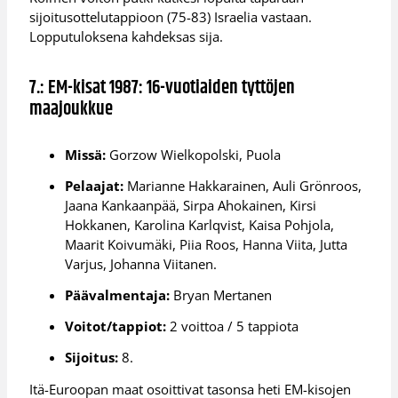
sijoitusottelutappioon (75-83) Israelia vastaan.
Lopputuloksena kahdeksas sija.
7.: EM-kisat 1987: 16-vuotiaiden tyttöjen
maajoukkue
Missä:
Gorzow Wielkopolski, Puola
Pelaajat:
Marianne Hakkarainen, Auli Grönroos,
Jaana Kankaanpää, Sirpa Ahokainen, Kirsi
Hokkanen, Karolina Karlqvist, Kaisa Pohjola,
Maarit Koivumäki, Piia Roos, Hanna Viita, Jutta
Varjus, Johanna Viitanen.
Päävalmentaja:
Bryan Mertanen
Voitot/tappiot:
2 voittoa / 5 tappiota
Sijoitus:
8.
Itä-Euroopan maat osoittivat tasonsa heti EM-kisojen