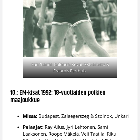
Kari ”Kanni” Kulonen. Kuvat: SKL-arkisto &
Francois Perthuis.
10.: EM-kisat 1992: 18-vuotiaiden poikien
maajoukkue
Missä:
Budapest, Zalaegerszeg & Szolnok, Unkari
Pelaajat:
Ray Ailus, Jyri Lehtonen, Sami
Laaksonen, Roope Mäkelä, Veli Taatila, Riku