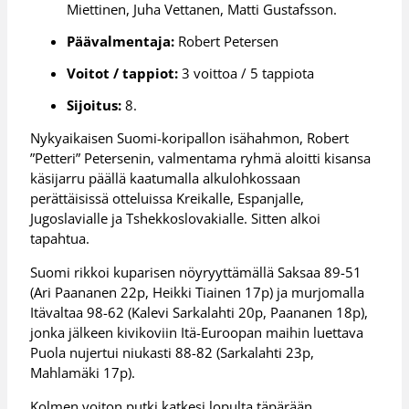
Miettinen, Juha Vettanen, Matti Gustafsson.
Päävalmentaja:
Robert Petersen
Voitot / tappiot:
3 voittoa / 5 tappiota
Sijoitus:
8.
Nykyaikaisen Suomi-koripallon isähahmon, Robert
”Petteri” Petersenin, valmentama ryhmä aloitti kisansa
käsijarru päällä kaatumalla alkulohkossaan
perättäisissä otteluissa Kreikalle, Espanjalle,
Jugoslavialle ja Tshekkoslovakialle. Sitten alkoi
tapahtua.
Suomi rikkoi kuparisen nöyryyttämällä Saksaa 89-51
(Ari Paananen 22p, Heikki Tiainen 17p) ja murjomalla
Itävaltaa 98-62 (Kalevi Sarkalahti 20p, Paananen 18p),
jonka jälkeen kivikoviin Itä-Euroopan maihin luettava
Puola nujertui niukasti 88-82 (Sarkalahti 23p,
Mahlamäki 17p).
Kolmen voiton putki katkesi lopulta täpärään