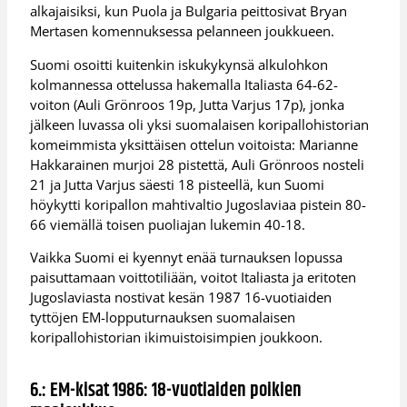
alkajaisiksi, kun Puola ja Bulgaria peittosivat Bryan
Mertasen komennuksessa pelanneen joukkueen.
Suomi osoitti kuitenkin iskukykynsä alkulohkon
kolmannessa ottelussa hakemalla Italiasta 64-62-
voiton (Auli Grönroos 19p, Jutta Varjus 17p), jonka
jälkeen luvassa oli yksi suomalaisen koripallohistorian
komeimmista yksittäisen ottelun voitoista: Marianne
Hakkarainen murjoi 28 pistettä, Auli Grönroos nosteli
21 ja Jutta Varjus säesti 18 pisteellä, kun Suomi
höykytti koripallon mahtivaltio Jugoslaviaa pistein 80-
66 viemällä toisen puoliajan lukemin 40-18.
Vaikka Suomi ei kyennyt enää turnauksen lopussa
paisuttamaan voittotiliään, voitot Italiasta ja eritoten
Jugoslaviasta nostivat kesän 1987 16-vuotiaiden
tyttöjen EM-lopputurnauksen suomalaisen
koripallohistorian ikimuistoisimpien joukkoon.
6.: EM-kisat 1986: 18-vuotiaiden poikien