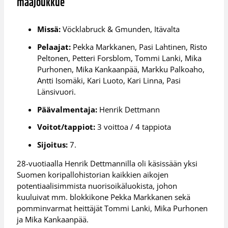
maajoukkue
Missä:
Vöcklabruck & Gmunden, Itävalta
Pelaajat:
Pekka Markkanen, Pasi Lahtinen, Risto
Peltonen, Petteri Forsblom, Tommi Lanki, Mika
Purhonen, Mika Kankaanpää, Markku Palkoaho,
Antti Isomäki, Kari Luoto, Kari Linna, Pasi
Länsivuori.
Päävalmentaja:
Henrik Dettmann
Voitot/tappiot:
3 voittoa / 4 tappiota
Sijoitus:
7.
28-vuotiaalla Henrik Dettmannilla oli käsissään yksi
Suomen koripallohistorian kaikkien aikojen
potentiaalisimmista nuorisoikäluokista, johon
kuuluivat mm. blokkikone Pekka Markkanen sekä
pomminvarmat heittäjät Tommi Lanki, Mika Purhonen
ja Mika Kankaanpää.