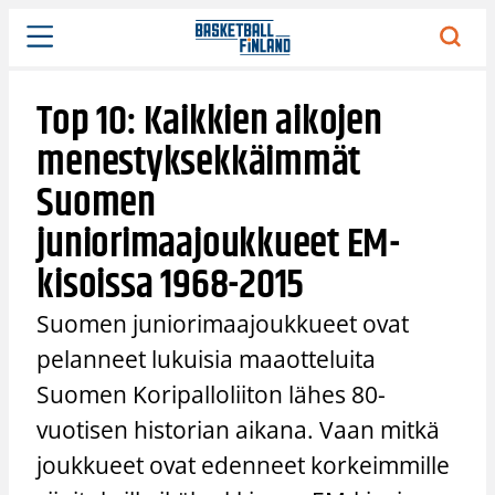
Siirry
sisältöön
Top 10: Kaikkien aikojen
menestyksekkäimmät
Suomen
juniorimaajoukkueet EM-
kisoissa 1968-2015
Suomen juniorimaajoukkueet ovat
pelanneet lukuisia maaotteluita
Suomen Koripalloliiton lähes 80-
vuotisen historian aikana. Vaan mitkä
joukkueet ovat edenneet korkeimmille