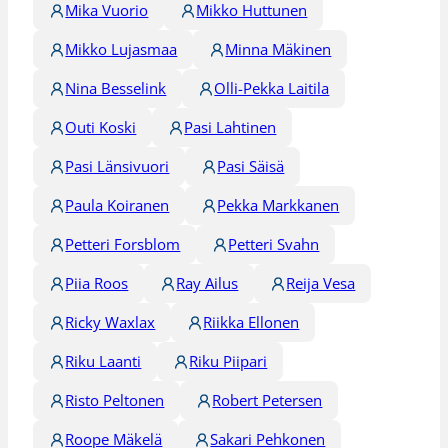
Mika Vuorio
Mikko Huttunen
Mikko Lujasmaa
Minna Mäkinen
Nina Besselink
Olli-Pekka Laitila
Outi Koski
Pasi Lahtinen
Pasi Länsivuori
Pasi Säisä
Paula Koiranen
Pekka Markkanen
Petteri Forsblom
Petteri Svahn
Piia Roos
Ray Ailus
Reija Vesa
Ricky Waxlax
Riikka Ellonen
Riku Laanti
Riku Piipari
Risto Peltonen
Robert Petersen
Roope Mäkelä
Sakari Pehkonen