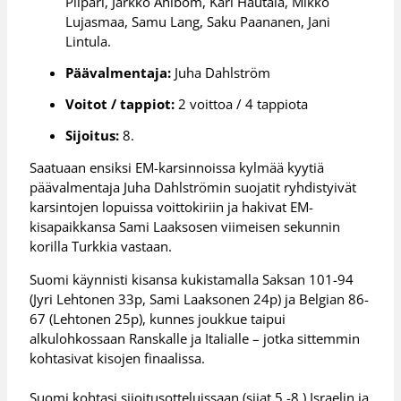
Piipari, Jarkko Ahlbom, Kari Hautala, Mikko
Lujasmaa, Samu Lang, Saku Paananen, Jani
Lintula.
Päävalmentaja:
Juha Dahlström
Voitot / tappiot:
2 voittoa / 4 tappiota
Sijoitus:
8.
Saatuaan ensiksi EM-karsinnoissa kylmää kyytiä
päävalmentaja Juha Dahlströmin suojatit ryhdistyivät
karsintojen lopuissa voittokiriin ja hakivat EM-
kisapaikkansa Sami Laaksosen viimeisen sekunnin
korilla Turkkia vastaan.
Suomi käynnisti kisansa kukistamalla Saksan 101-94
(Jyri Lehtonen 33p, Sami Laaksonen 24p) ja Belgian 86-
67 (Lehtonen 25p), kunnes joukkue taipui
alkulohkossaan Ranskalle ja Italialle – jotka sittemmin
kohtasivat kisojen finaalissa.
Suomi kohtasi sijoitusotteluissaan (sijat 5.-8.) Israelin ja