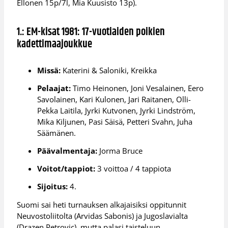
Ellonen 15p/7l, Mia Kuusisto 13p).
1.: EM-kisat 1981: 17-vuotiaiden poikien
kadettimaajoukkue
Missä:
Katerini & Saloniki, Kreikka
Pelaajat:
Timo Heinonen, Joni Vesalainen, Eero
Savolainen, Kari Kulonen, Jari Raitanen, Olli-
Pekka Laitila, Jyrki Kutvonen, Jyrki Lindström,
Mika Kiljunen, Pasi Säisä, Petteri Svahn, Juha
Säämänen.
Päävalmentaja:
Jorma Bruce
Voitot/tappiot:
3 voittoa / 4 tappiota
Sijoitus:
4.
Suomi sai heti turnauksen alkajaisiksi oppitunnit
Neuvostoliitolta (Arvidas Sabonis) ja Jugoslavialta
(Drazen Petrovic), mutta palasi taisteluun