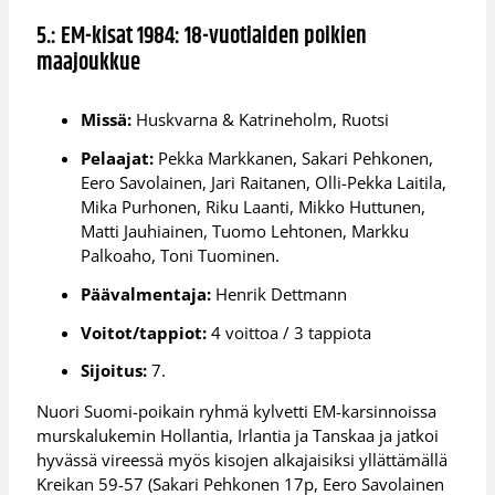
5.: EM-kisat 1984: 18-vuotiaiden poikien
maajoukkue
Missä:
Huskvarna & Katrineholm, Ruotsi
Pelaajat:
Pekka Markkanen, Sakari Pehkonen,
Eero Savolainen, Jari Raitanen, Olli-Pekka Laitila,
Mika Purhonen, Riku Laanti, Mikko Huttunen,
Matti Jauhiainen, Tuomo Lehtonen, Markku
Palkoaho, Toni Tuominen.
Päävalmentaja:
Henrik Dettmann
Voitot/tappiot:
4 voittoa / 3 tappiota
Sijoitus:
7.
Nuori Suomi-poikain ryhmä kylvetti EM-karsinnoissa
murskalukemin Hollantia, Irlantia ja Tanskaa ja jatkoi
hyvässä vireessä myös kisojen alkajaisiksi yllättämällä
Kreikan 59-57 (Sakari Pehkonen 17p, Eero Savolainen