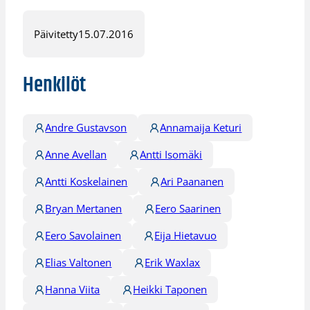
Päivitetty
15.07.2016
Henkilöt
Andre Gustavson
Annamaija Keturi
Anne Avellan
Antti Isomäki
Antti Koskelainen
Ari Paananen
Bryan Mertanen
Eero Saarinen
Eero Savolainen
Eija Hietavuo
Elias Valtonen
Erik Waxlax
Hanna Viita
Heikki Taponen