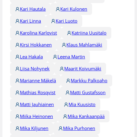
Kari Hautala
Kari Kulonen
Kari Linna
Kari Luoto
Karolina Karlqvist
Katriina Uusitalo
Kirsi Hokkanen
Klaus Mahlamäki
Lea Hakala
Leena Martin
Liisa Nohynek
Maarit Koivumäki
Marianne Mäkelä
Markku Palkoaho
Mathias Rosqvist
Matti Gustafsson
Matti Jauhiainen
Mia Kuusisto
Miika Heinonen
Mika Kankaanpää
Mika Kiljunen
Mika Purhonen