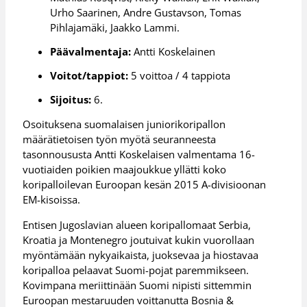
Urho Saarinen, Andre Gustavson, Tomas
Pihlajamäki, Jaakko Lammi.
Päävalmentaja:
Antti Koskelainen
Voitot/tappiot:
5 voittoa / 4 tappiota
Sijoitus:
6.
Osoituksena suomalaisen juniorikoripallon
määrätietoisen työn myötä seuranneesta
tasonnoususta Antti Koskelaisen valmentama 16-
vuotiaiden poikien maajoukkue yllätti koko
koripalloilevan Euroopan kesän 2015 A-divisioonan
EM-kisoissa.
Entisen Jugoslavian alueen koripallomaat Serbia,
Kroatia ja Montenegro joutuivat kukin vuorollaan
myöntämään nykyaikaista, juoksevaa ja hiostavaa
koripalloa pelaavat Suomi-pojat paremmikseen.
Kovimpana meriittinään Suomi nipisti sittemmin
Euroopan mestaruuden voittanutta Bosnia &