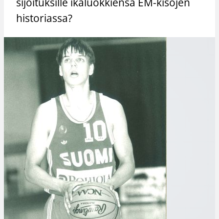
sijoituksille ikäluokkiensa EM-kisojen
historiassa?