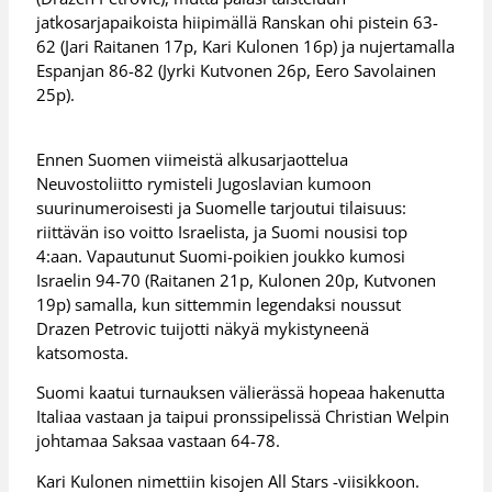
jatkosarjapaikoista hiipimällä Ranskan ohi pistein 63-
62 (Jari Raitanen 17p, Kari Kulonen 16p) ja nujertamalla
Espanjan 86-82 (Jyrki Kutvonen 26p, Eero Savolainen
25p).
Ennen Suomen viimeistä alkusarjaottelua
Neuvostoliitto rymisteli Jugoslavian kumoon
suurinumeroisesti ja Suomelle tarjoutui tilaisuus:
riittävän iso voitto Israelista, ja Suomi nousisi top
4:aan. Vapautunut Suomi-poikien joukko kumosi
Israelin 94-70 (Raitanen 21p, Kulonen 20p, Kutvonen
19p) samalla, kun sittemmin legendaksi noussut
Drazen Petrovic tuijotti näkyä mykistyneenä
katsomosta.
Suomi kaatui turnauksen välierässä hopeaa hakenutta
Italiaa vastaan ja taipui pronssipelissä Christian Welpin
johtamaa Saksaa vastaan 64-78.
Kari Kulonen nimettiin kisojen All Stars -viisikkoon.