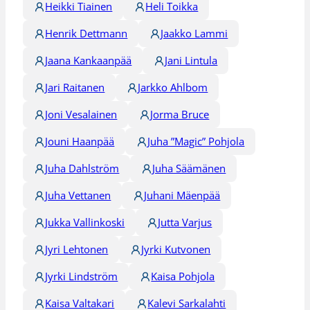
Heikki Tiainen
Heli Toikka
Henrik Dettmann
Jaakko Lammi
Jaana Kankaanpää
Jani Lintula
Jari Raitanen
Jarkko Ahlbom
Joni Vesalainen
Jorma Bruce
Jouni Haanpää
Juha ”Magic” Pohjola
Juha Dahlström
Juha Säämänen
Juha Vettanen
Juhani Mäenpää
Jukka Vallinkoski
Jutta Varjus
Jyri Lehtonen
Jyrki Kutvonen
Jyrki Lindström
Kaisa Pohjola
Kaisa Valtakari
Kalevi Sarkalahti