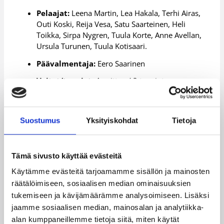
Pelaajat:
Leena Martin, Lea Hakala, Terhi Airas,
Outi Koski, Reija Vesa, Satu Saarteinen, Heli
Toikka, Sirpa Nygren, Tuula Korte, Anne Avellan,
Ursula Turunen, Tuula Kotisaari.
Päävalmentaja:
Eero Saarinen
Voitot/tappiot:
4 voittoa / 3 tappiota
Sijoitus:
7.
Päävalmentaja Eero Saarinen oli kiinnittänyt ennen
Suostumus
Yksityiskohdat
Tietoja
kisojen alkua huomionsa siihen, kuinka Itä-Blokin
maajoukkueet olivat vuodesta toiseen
pelikovuudeltaan Suomi-tyttöjen saavuttamattomissa.
Tämä sivusto käyttää evästeitä
Saarinen ryhmittikin joukkueensa EM-kisoihin
valmistavalla jaksolla Vierumäen urheiluopistolla
Käytämme evästeitä tarjoamamme sisällön ja mainosten
rohkeusharjoituksiin vahvistaakseen joukkueensa
räätälöimiseen, sosiaalisen median ominaisuuksien
henkistä kanttia.
tukemiseen ja kävijämäärämme analysoimiseen. Lisäksi
jaamme sosiaalisen median, mainosalan ja analytiikka-
Aloitettuaan kisat tappioilla jättiläisjoukkueita
alan kumppaneillemme tietoja siitä, miten käytät
Neuvostoliittoa ja Jugoslaviaa vastaan saivat Saarisen