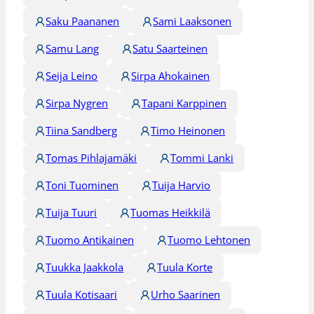
Saku Paananen
Sami Laaksonen
Samu Lang
Satu Saarteinen
Seija Leino
Sirpa Ahokainen
Sirpa Nygren
Tapani Karppinen
Tiina Sandberg
Timo Heinonen
Tomas Pihlajamäki
Tommi Lanki
Toni Tuominen
Tuija Harvio
Tuija Tuuri
Tuomas Heikkilä
Tuomo Antikainen
Tuomo Lehtonen
Tuukka Jaakkola
Tuula Korte
Tuula Kotisaari
Urho Saarinen