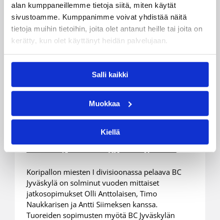
alan kumppaneillemme tietoja siitä, miten käytät
sivustoamme. Kumppanimme voivat yhdistää näitä
tietoja muihin tietoihin, joita olet antanut heille tai joita on
kerätty, kun olet käyttänyt heidän palvelujaan.
Salli kaikki
Muokkaa
18.06.2008 00:00
Miesten I divisioona A
Anttolainen, Naukkarinen ja
Kiellä
Siimes jatkavat Jyväskylässä
Koripallon miesten I divisioonassa pelaava BC
Jyväskylä on solminut vuoden mittaiset
jatkosopimukset Olli Anttolaisen, Timo
Naukkarisen ja Antti Siimeksen kanssa.
Tuoreiden sopimusten myötä BC Jyväskylän