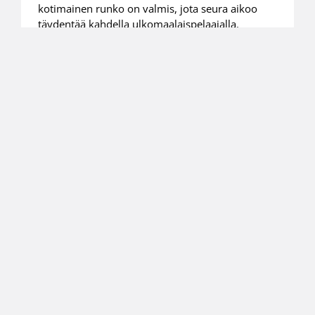
kotimainen runko on valmis, jota seura aikoo
täydentää kahdella ulkomaalaispelaajalla.