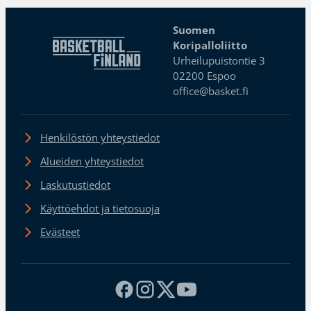
Suomen
Koripalloliitto
Urheilupuistontie 3
02200 Espoo
office@basket.fi
Henkilöstön yhteystiedot
Alueiden yhteystiedot
Laskutustiedot
Käyttöehdot ja tietosuoja
Evästeet