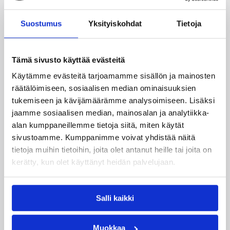
Suostumus
Yksityiskohdat
Tietoja
24.07.2026 14:03
Miesten I divisioona A
Miesten Divari A:ssa koko
Tämä sivusto käyttää evästeitä
joukko pelaajauutisia
Käytämme evästeitä tarjoamamme sisällön ja mainosten
räätälöimiseen, sosiaalisen median ominaisuuksien
Kokoonpanot miesten divisioonakaudelle 2026-
tukemiseen ja kävijämäärämme analysoimiseen. Lisäksi
2027 ovat vahvistumassa hyvää vauhtia.
jaamme sosiaalisen median, mainosalan ja analytiikka-
Pelaajasopimuksistaan tulevalle kaudelle ovat
alan kumppaneillemme tietoja siitä, miten käytät
viime päivinä ilmoittaneet mm. Torpan Pojat,
sivustoamme. Kumppanimme voivat yhdistää näitä
Äänekosken Huima, KaU Karkkila sekä Namika
tietoja muihin tietoihin, joita olet antanut heille tai joita on
Lappeenranta.
kerätty, kun olet käyttänyt heidän palvelujaan.
Salli kaikki
Muokkaa