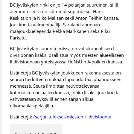
BC Jyväskylän rinki on jo 14 pelaajan suuruinen, sillä
aiemmin seura on solminut sopimukset Harri
Keskitalon ja Niko Malisen sekä Anton Telihin kanssa.
Joukkuetta valmentaa Ilja Saralahti apunaan
maajoukkuelegenda Pekka Markkanen sekä Riku
Parkatti.
BC Jyväskylän suunnitelmissa on valtakunnallisen I
divisioonan lisäksi osallistua myös miesten alueelliseen
II divisioonaan yhteistyössä HoNsU:n A-poikien kanssa.
Lisätietoja BC Jyväskylän joukkueen rakennuksesta on
seuran tiedotteen mukaan lupa odottaa juhannukseen
mennessä. Seura ilmoittaa neuvottelevansa
kotimaisten pelaajien kanssa, jonka lisäksi joukkuetta
vahvistetaan syksyllä ennen sarjan alkua
ulkomaalaispelaajilla.
Lisätietoja:
/sarjat_tulokset/miesten_i_divisioona/