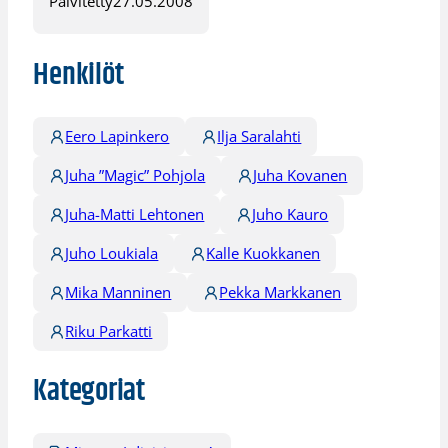
Päivitetty
27.05.2008
Henkilöt
Eero Lapinkero
Ilja Saralahti
Juha ”Magic” Pohjola
Juha Kovanen
Juha-Matti Lehtonen
Juho Kauro
Juho Loukiala
Kalle Kuokkanen
Mika Manninen
Pekka Markkanen
Riku Parkatti
Kategoriat