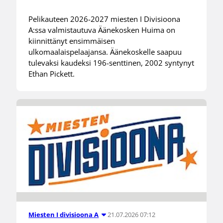
Pelikauteen 2026-2027 miesten I Divisioona
A:ssa valmistautuva Äänekosken Huima on
kiinnittänyt ensimmäisen
ulkomaalaispelaajansa. Äänekoskelle saapuu
tulevaksi kaudeksi 196-senttinen, 2002 syntynyt
Ethan Pickett.
21.07.2026 07:12
Miesten I divisioona A