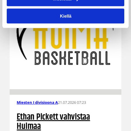
Kiellä
21.07.2026 07:23
Miesten I divisioona A
Ethan Pickett vahvistaa
Huimaa