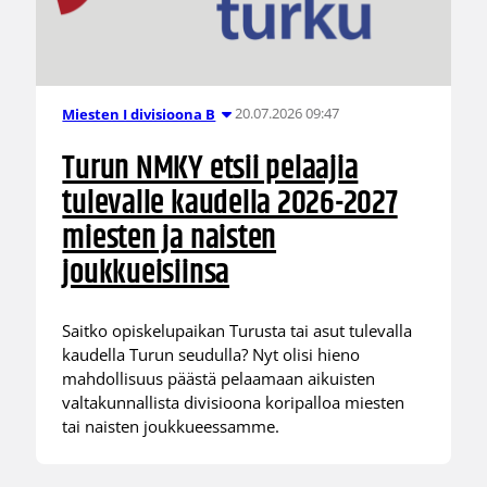
20.07.2026 09:47
Miesten I divisioona B
Turun NMKY etsii pelaajia
tulevalle kaudella 2026-2027
miesten ja naisten
joukkueisiinsa
Saitko opiskelupaikan Turusta tai asut tulevalla
kaudella Turun seudulla? Nyt olisi hieno
mahdollisuus päästä pelaamaan aikuisten
valtakunnallista divisioona koripalloa miesten
tai naisten joukkueessamme.