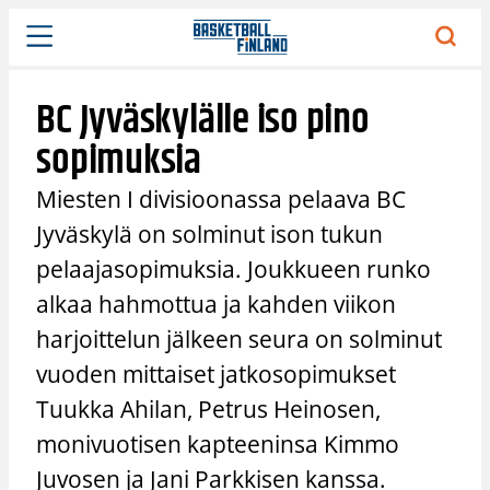
Siirry
sisältöön
BC Jyväskylälle iso pino
sopimuksia
Miesten I divisioonassa pelaava BC
Jyväskylä on solminut ison tukun
pelaajasopimuksia. Joukkueen runko
alkaa hahmottua ja kahden viikon
harjoittelun jälkeen seura on solminut
vuoden mittaiset jatkosopimukset
Tuukka Ahilan, Petrus Heinosen,
monivuotisen kapteeninsa Kimmo
Juvosen ja Jani Parkkisen kanssa.