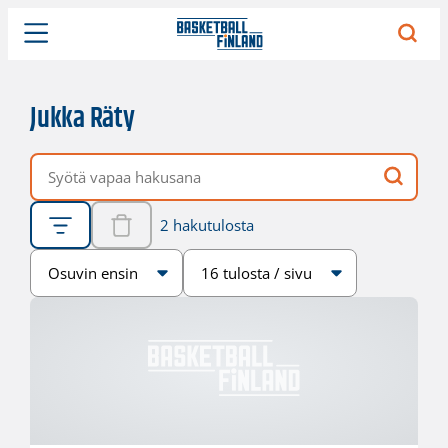
Jukka Räty
Vapaa hakusana
2 hakutulosta
Järjestys
Sivukoko