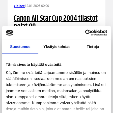
12.01.2005 00:00
Yleiset
Canon All Star Cup 2004 tilastot
pojat 90
Canon All Star Cup 2004 joukkuekohtaiset tilastot
pojat 90
Suostumus
Yksityiskohdat
Tietoja
Tämä sivusto käyttää evästeitä
Käytämme evästeitä tarjoamamme sisällön ja mainosten
räätälöimiseen, sosiaalisen median ominaisuuksien
tukemiseen ja kävijämäärämme analysoimiseen. Lisäksi
jaamme sosiaalisen median, mainosalan ja analytiikka-
alan kumppaneillemme tietoja siitä, miten käytät
10.12.2004 00:00
Eteläinen alue
sivustoamme. Kumppanimme voivat yhdistää näitä
tietoja muihin tietoihin, joita olet antanut heille tai joita on