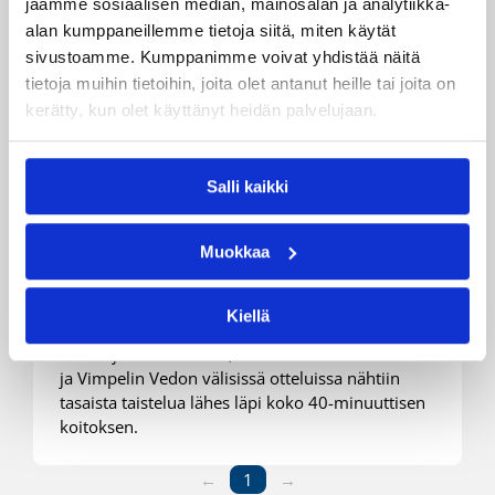
jaamme sosiaalisen median, mainosalan ja analytiikka-
alan kumppaneillemme tietoja siitä, miten käytät
19.03.2015 00:00
Naisten Korisliiga
sivustoamme. Kumppanimme voivat yhdistää näitä
tietoja muihin tietoihin, joita olet antanut heille tai joita on
Naisten Korisliigan
kerätty, kun olet käyttänyt heidän palvelujaan.
puolivälierät käyntiin,
ennakkosuosikit voitokkaina
Salli kaikki
Naisten Korisliigan pudotuspelit saatiin käyntiin
Muokkaa
torstaina, kun puolivälierien ensimmäiset ottelut
pelattiin Lappeenrannassa, Helsingissä,
Äänekoskella ja Kotkassa. Kotijoukkueet veivät
Kiellä
nimiinsä ensimmäiset osaottelut, mutta etenkin
ToPon ja Forssan Alun, sekä Äänekosken Huiman
ja Vimpelin Vedon välisissä otteluissa nähtiin
tasaista taistelua lähes läpi koko 40-minuuttisen
koitoksen.
←
1
→