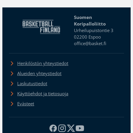
Suomen
Koripalloliitto
Urheilupuistontie 3
02200 Espoo
office@basket.fi
Henkilöstön yhteystiedot
Alueiden yhteystiedot
Laskutustiedot
Käyttöehdot ja tietosuoja
Evästeet