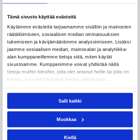
08.04.1999 00:00
Yleiset
Tämä sivusto käyttää evästeitä
Helsingin NMKY
Käytämme evästeitä tarjoamamme sisällön ja mainosten
mestaruussarjaan
räätälöimiseen, sosiaalisen median ominaisuuksien
tukemiseen ja kävijämäärämme analysoimiseen. Lisäksi
Helsingin NMKY tekee paluun vuoden tauon
jaamme sosiaalisen median, mainosalan ja analytiikka-
jälkeen miesten mestaruussarjaan. Asia sai
alan kumppaneillemme tietoja siitä, miten käytät
varmistuksen, kun HNMKY kukisti SM-
sivustoamme. Kumppanimme voivat yhdistää näitä
karsintasarjan viimeisellä kierroksella Högfors
tietoja muihin tietoihin, joita olet antanut heille tai joita on
Team kotikentällään jatkoajan jälkeen 79-76.
kerätty, kun olet käyttänyt heidän palvelujaan.
←
1
→
Salli kaikki
Suomen
Muokkaa
Koripalloliitto
Urheilupuistontie 3
02200 Espoo
Kiellä