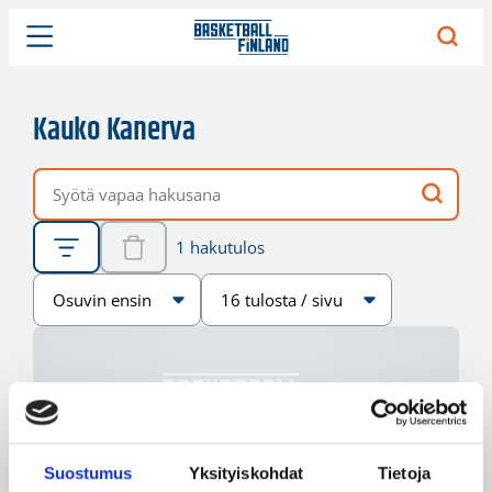
Kauko Kanerva
Vapaa hakusana
1 hakutulos
Järjestys
Sivukoko
Suostumus
Yksityiskohdat
Tietoja