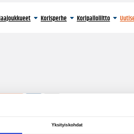
aajoukkueet
Korisperhe
Koripalloliitto
Uutis
24 hakutulosta
Yksityiskohdat