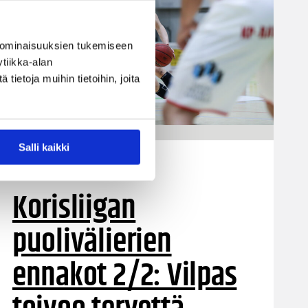
 ominaisuuksien tukemiseen
tiikka-alan
ietoja muihin tietoihin, joita
Salli kaikki
19.04.2019 09:42
Korisliiga
Korisliigan
puolivälierien
ennakot 2/2: Vilpas