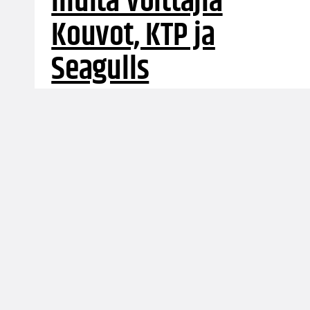
muita voittajia
Kouvot, KTP ja
Seagulls
Miesten Korisliigassa voittoja juhlivat tänään
Salon Vilpas, Kouvot, KTP-Basket ja Helsinki
Seagulls.