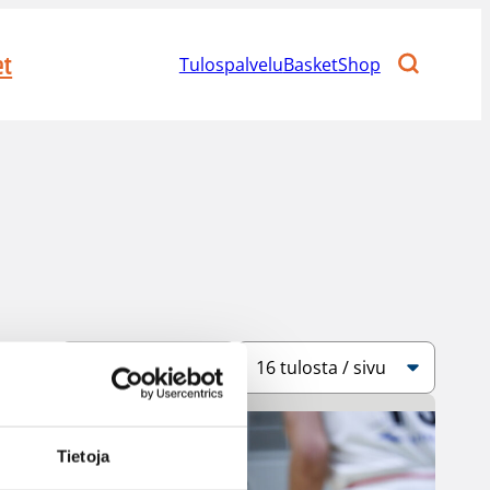
et
Tulospalvelu
BasketShop
Järjestys
Sivukoko
Tietoja