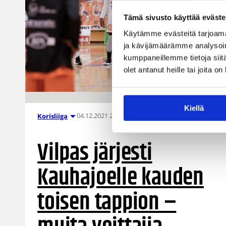
Tämä sivusto käyttää eväste
Käytämme evästeitä tarjoama
ja kävijämäärämme analysoim
kumppaneillemme tietoja siitä
olet antanut heille tai joita o
Kiellä
04.12.2021 20:32
Korisliiga
Vilpas järjesti
Kauhajoelle kauden
toisen tappion –