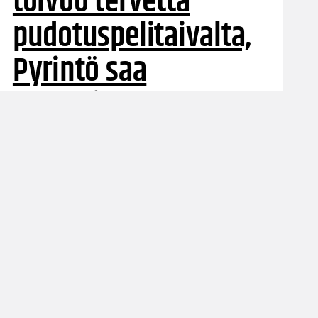
toivoo tervettä
pudotuspelitaivalta,
Pyrintö saa
haastajan
Kouvolasta
BC Nokia yrittää kaataa Vilppaan ensimmäistä
kertaa tällä kaudella. Kouvoilla riittää
vaihtoehtoja pelaavaan kokoonpanoon.