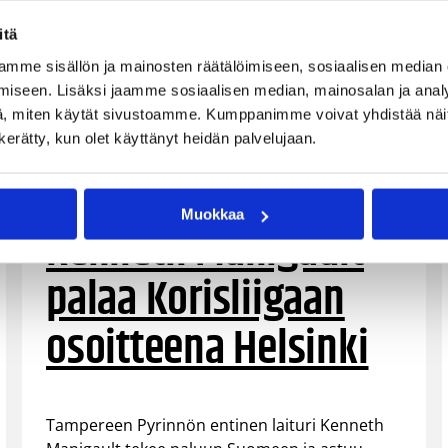
itä
mme sisällön ja mainosten räätälöimiseen, sosiaalisen median
iseen. Lisäksi jaamme sosiaalisen median, mainosalan ja analy
, miten käytät sivustoamme. Kumppanimme voivat yhdistää näitä t
n kerätty, kun olet käyttänyt heidän palvelujaan.
26.10.2021 13:46
Korisliiga
Muokkaa
Kenneth Manigault
palaa Korisliigaan
osoitteena Helsinki
Tampereen Pyrinnön entinen laituri Kenneth