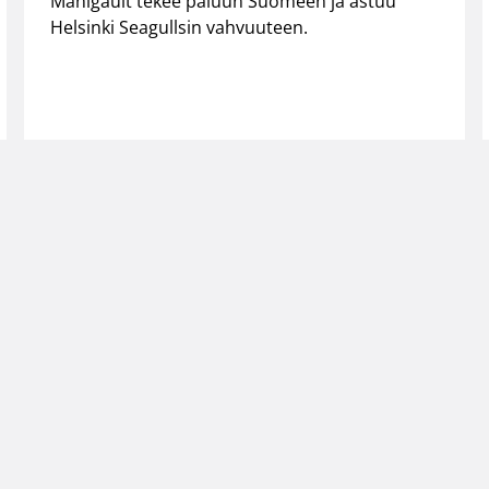
Manigault tekee paluun Suomeen ja astuu
Helsinki Seagullsin vahvuuteen.