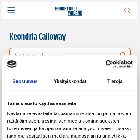
Keondria Calloway
Vapaa hakusana
16 hakutulosta
Järjestys
Sivukoko
Suostumus
Yksityiskohdat
Tietoja
Tämä sivusto käyttää evästeitä
Käytämme evästeitä tarjoamamme sisällön ja mainosten
räätälöimiseen, sosiaalisen median ominaisuuksien
tukemiseen ja kävijämäärämme analysoimiseen. Lisäksi
jaamme sosiaalisen median, mainosalan ja analytiikka-