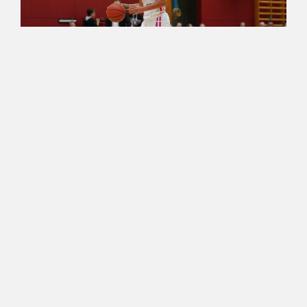
18.03.2021 20:48
Naisten Korisliiga
FoA haki voiton Helsingistä
Forssan alku matkasi Naisten Korisliigan toiseksi
viimeisen kierroksen päätösottelussa HBA-
Märskyn vieraaksi. Joukkue piti kiinni
kotiedustaan ja vei pisteet 97-76.