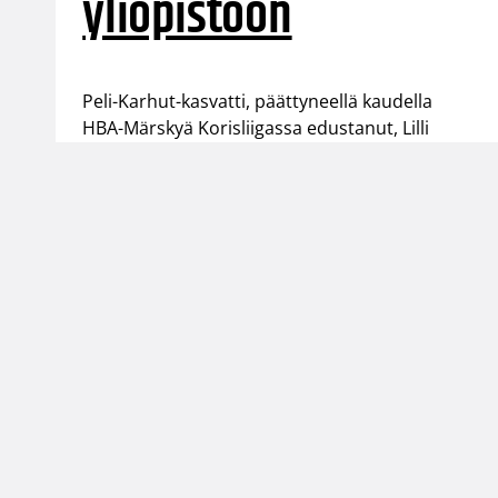
yliopistoon
Peli-Karhut-kasvatti, päättyneellä kaudella
HBA-Märskyä Korisliigassa edustanut, Lilli
Hakkarainen siirtyy ensi kaudeksi New Mexicon
yliopistoon.