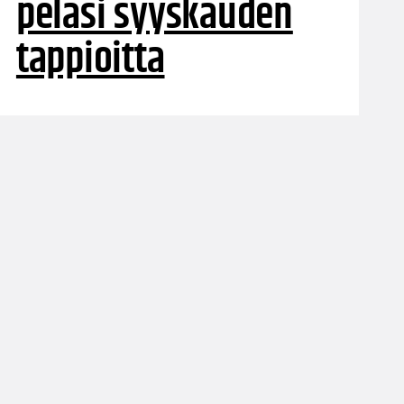
pelasi syyskauden
tappioitta
Naisten Korisliigassa pelattiin viimeiset neljä
ottelua ennen joulutaukoa. Illan voittajia olivat
Kouvottaret, ToPo, EBT ja PeKa.