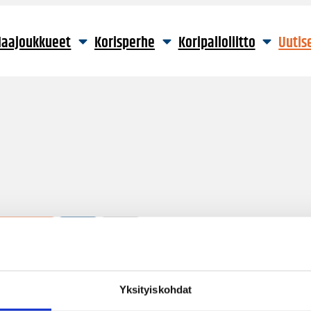
aajoukkueet
Korisperhe
Koripalloliitto
Uutis
5 hakutulosta
Yksityiskohdat