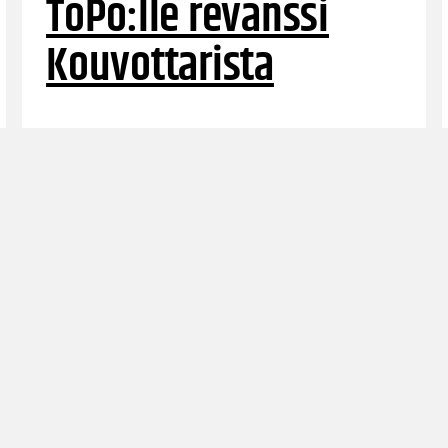
ToPo:lle revanssi
Kouvottarista
Naisten Korisliigassa pelattiin neljä ottelua.
Illan voittajia olivat HBA, PeKa, ToPo sekä FoA.