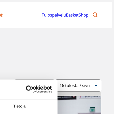
et
Tulospalvelu
BasketShop
Järjestys
Sivukoko
Tietoja