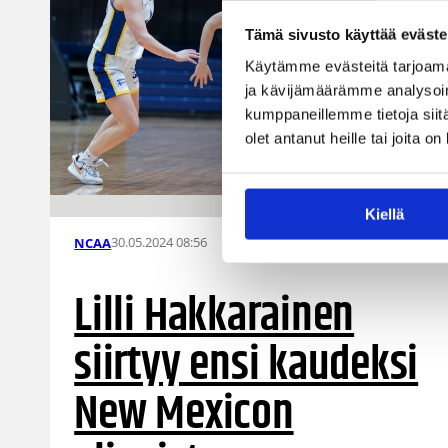
Tämä sivusto käyttää eväste
Käytämme evästeitä tarjoama
ja kävijämäärämme analysoim
kumppaneillemme tietoja siitä
olet antanut heille tai joita o
Kiellä
30.05.2024 08:56
NCAA
Lilli Hakkarainen
siirtyy ensi kaudeksi
New Mexicon