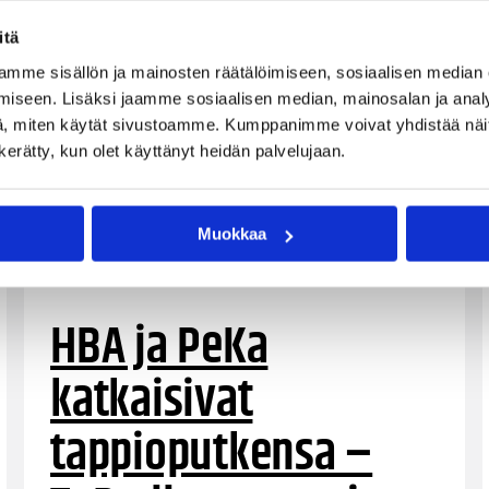
itä
mme sisällön ja mainosten räätälöimiseen, sosiaalisen median
iseen. Lisäksi jaamme sosiaalisen median, mainosalan ja analy
, miten käytät sivustoamme. Kumppanimme voivat yhdistää näitä t
n kerätty, kun olet käyttänyt heidän palvelujaan.
Muokkaa
24.02.2024 22:00
Naisten Korisliiga
HBA ja PeKa
katkaisivat
tappioputkensa –