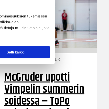
 ominaisuuksien tukemiseen
tiikka-alan
ietoja muihin tietoihin, joita
Salli kaikki
20.12.2023 22:40
Naisten Korisliiga
McGruder upotti
Vimpelin summerin
soidessa – ToPo