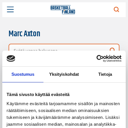
Marc Axton
Vapaa hakusana
79 hakutulosta
Järjestys
Sivukoko
Suostumus
Yksityiskohdat
Tietoja
Tämä sivusto käyttää evästeitä
Käytämme evästeitä tarjoamamme sisällön ja mainosten
räätälöimiseen, sosiaalisen median ominaisuuksien
tukemiseen ja kävijämäärämme analysoimiseen. Lisäksi
jaamme sosiaalisen median, mainosalan ja analytiikka-