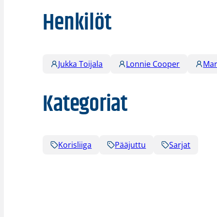
Henkilöt
Jukka Toijala
Lonnie Cooper
Mar
Kategoriat
Korisliiga
Pääjuttu
Sarjat