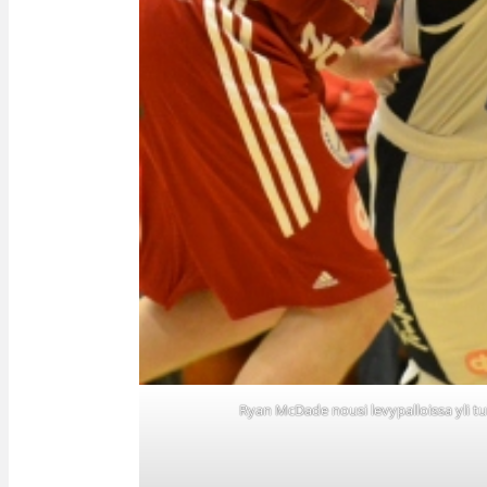
Ryan McDade nousi levypalloissa yli tu