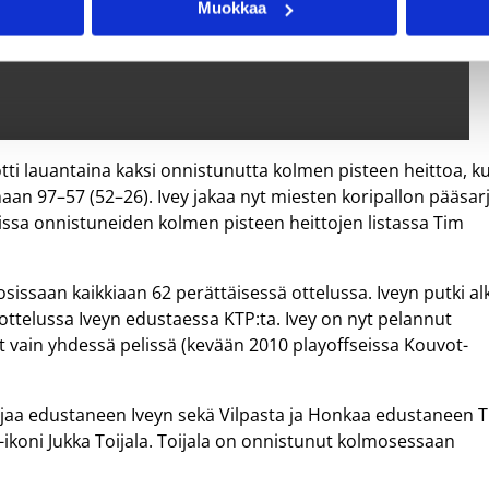
Muokkaa
otti lauantaina kaksi onnistunutta kolmen pisteen heittoa, k
aan 97–57 (52–26). Ivey jakaa nyt miesten koripallon pääsar
luissa onnistuneiden kolmen pisteen heittojen listassa Tim
sissaan kaikkiaan 62 perättäisessä ottelussa. Iveyn putki al
ottelussa Iveyn edustaessa KTP:ta. Ivey on nyt pelannut
t vain yhdessä pelissä (kevään 2010 playoffseissa Kouvot-
tajaa edustaneen Iveyn sekä Vilpasta ja Honkaa edustaneen 
a-ikoni Jukka Toijala. Toijala on onnistunut kolmosessaan