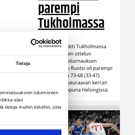
parempi
Tukholmassa
Susiladies päätti Tukholmassa
pelatun kahden ottelun
mittaisen miniturnauksen
Tietoja
tappioon, kun Ruotsi oli parempi
loppulukemin 73-68 (33-47).
Suomi pelaa seuraavan kerran
ensi viikonloppuna Helsingissä.
 ominaisuuksien tukemiseen
tiikka-alan
ietoja muihin tietoihin, joita