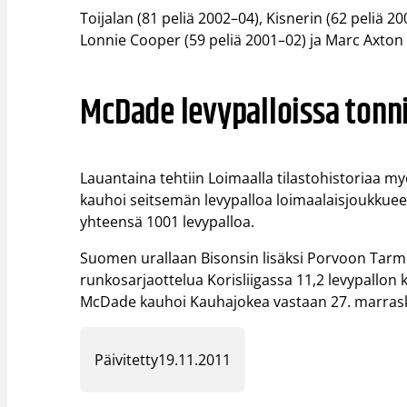
Toijalan (81 peliä 2002–04), Kisnerin (62 peliä 20
Lonnie Cooper (59 peliä 2001–02) ja Marc Axton 
McDade levypalloissa tonn
Lauantaina tehtiin Loimaalla tilastohistoriaa m
kauhoi seitsemän levypalloa loimaalaisjoukkue
yhteensä 1001 levypalloa.
Suomen urallaan Bisonsin lisäksi Porvoon Tar
runkosarjaottelua Korisliigassa 11,2 levypallon 
McDade kauhoi Kauhajokea vastaan 27. marras
Päivitetty
19.11.2011