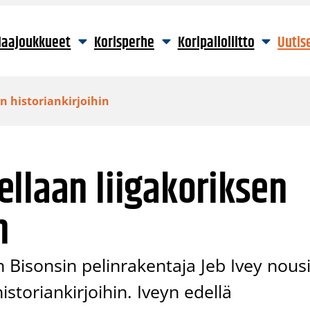
aajoukkueet
Korisperhe
Koripalloliitto
Uutis
n historiankirjoihin
llaan liigakoriksen
n
n Bisonsin pelinrakentaja Jeb Ivey nous
storiankirjoihin. Iveyn edellä