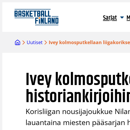
Siirry
sisältöön
Sarjat
M
Uutiset
Ivey kolmosputkellaan liigakorikse
Ivey kolmosputke
historiankirjoihi
Korisliigan nousijajoukkue Nila
lauantaina miesten pääsarjan hi