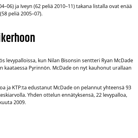
04–06) ja Iveyn (62 peliä 2010–11) takana listalla ovat enää
(58 peliä 2005–07).
ikerhoon
yös levypalloissa, kun Nilan Bisonsin sentteri Ryan McDade
en kaataessa Pyrinnön. McDade on nyt kauhonut urallaan
moa ja KTP:ta edustanut McDade on pelannut yhteensä 93
keskiarvolla. Yhden ottelun ennätyksensä, 22 levypalloa,
kuuta 2009.