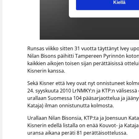
Kiellä
Runsas viikko sitten 31 vuotta täyttänyt Ivey up
Nilan Bisons päihitti Tampereen Pyrinnön koton
kaikkien aikojen toisen sijan perättäisissä otte
Kisnerin kanssa.
Sekä Kisner että Ivey ovat nyt onnistuneet kolmo
24. syyskuuta 2010 LrNMKY:n ja KTP:n välisessä 
urallaan Suomessa 104 pääsarjaottelua ja jääny
Kataja) ilman onnistunutta kolmosta.
Urallaan Nilan Bisonsia, KTP:ta ja Joensuun Ka
Kisnerin edellä listalla on enää Kouvot- ja Kataj
uransa aikana peräti 81 perättäisottelussa.