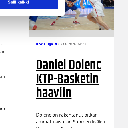
Salli kaikki
07.08.2026 09:23
Korisliiga
un
jan
Daniel Dolenc
KTP-Basketin
koi
haaviin
Tim
Dolenc on rakentanut pitkän
ammattilaisuran Suomen lisäksi