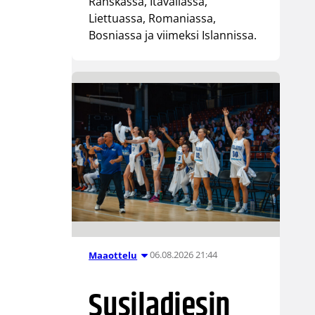
Ranskassa, Itävallassa,
Liettuassa, Romaniassa,
Bosniassa ja viimeksi Islannissa.
06.08.2026 21:44
Maaottelu
Susiladiesin