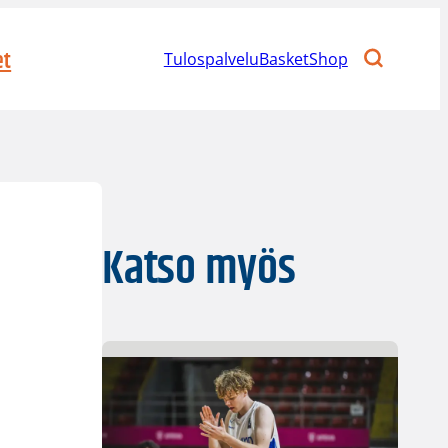
et
Tulospalvelu
BasketShop
Katso myös
i