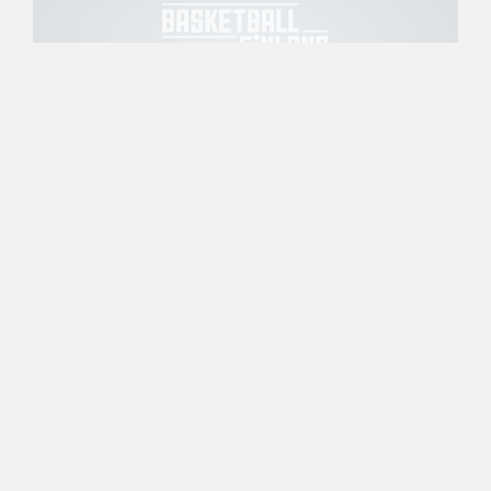
15.04.2005 00:00
Korisliiga
PuHu vie finaalinsa Kisahalliin,
taisto käyntiin
Lappeenrannasta 17.4.
Pussihukat Vantaalta teki seuraa Sparliigan
finaaleissa Lappeenrannan NMKY:lle voittamalla
ratkaisevassa välierässä Porvoon Tarmon
perjantaina lukemin 77-67. PuHu siirtyy
finaalivaiheessa isommille areenoille ja vie
isännöimänsä loppuottelut naapurikaupunkiin ja
perinteikkääseen Töölön Kisahalliin. Runkosarjan