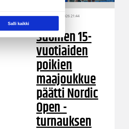
06.08.2026 21:44
MU15
Salli kaikki
Suomen 15-
vuotiaiden
poikien
maajoukkue
päätti Nordic
Open -
turnauksen