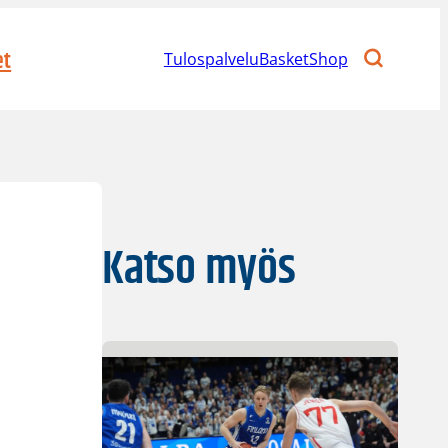
et
Tulospalvelu
BasketShop
Katso myös