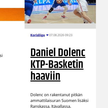
07.08.2026 09:23
Korisliiga
Daniel Dolenc
si
KTP-Basketin
haaviin
Dolenc on rakentanut pitkän
ammattilaisuran Suomen lisäksi
Ranskassa, Itävallassa,