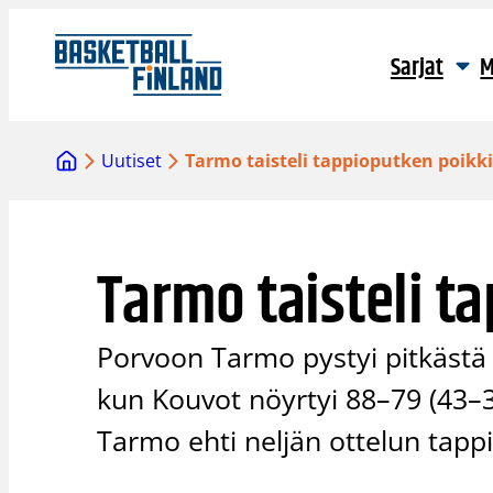
Siirry
sisältöön
Sarjat
M
Uutiset
Tarmo taisteli tappioputken poikk
Tarmo taisteli t
Porvoon Tarmo pystyi pitkästä a
kun Kouvot nöyrtyi 88–79 (43–3
Tarmo ehti neljän ottelun tapp