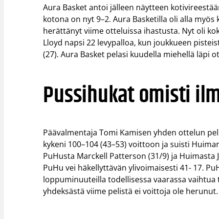
Aura Basket antoi jälleen näytteen kotivireestä
kotona on nyt 9–2. Aura Basketilla oli alla myös
herättänyt viime otteluissa ihastusta. Nyt oli k
Lloyd napsi 22 levypalloa, kun joukkueen pisteist
(27). Aura Basket pelasi kuudella miehellä läpi o
Pussihukat omisti il
Päävalmentaja Tomi Kamisen yhden ottelun peli
kykeni 100–104 (43–53) voittoon ja suisti Huim
PuHusta Marckell Patterson (31/9) ja Huimasta J
PuHu vei häkellyttävän ylivoimaisesti 41- 17. P
loppuminuuteilla todellisessa vaarassa vaihtua 
yhdeksästä viime pelistä ei voittoja ole herunut