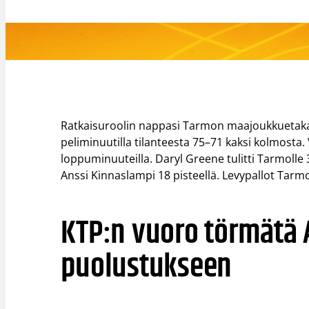
Ratkaisuroolin nappasi Tarmon maajoukkuetakamie
peliminuutilla tilanteesta 75–71 kaksi kolmosta. 
loppuminuuteilla. Daryl Greene tulitti Tarmoll
Anssi Kinnaslampi 18 pisteellä. Levypallot Tarmo
KTP:n vuoro törmätä 
puolustukseen