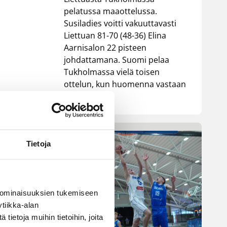
pelatussa maaottelussa.
Susiladies voitti vakuuttavasti
Liettuan 81-70 (48-36) Elina
Aarnisalon 22 pisteen
johdattamana. Suomi pelaa
Tukholmassa vielä toisen
ottelun, kun huomenna vastaan
tulee Ruotsi.
Tietoja
 ominaisuuksien tukemiseen
tiikka-alan
ietoja muihin tietoihin, joita