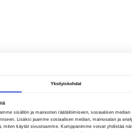
Yksityiskohdat
Daryl Greene
Jeremiah Johnson
Jesper Parve
itä
Luke Lloyd
Marckell Patterson
Petri Virtanen
mme sisällön ja mainosten räätälöimiseen, sosiaalisen median
iseen. Lisäksi jaamme sosiaalisen median, mainosalan ja analy
i Ilmonen
, miten käytät sivustoamme. Kumppanimme voivat yhdistää näitä t