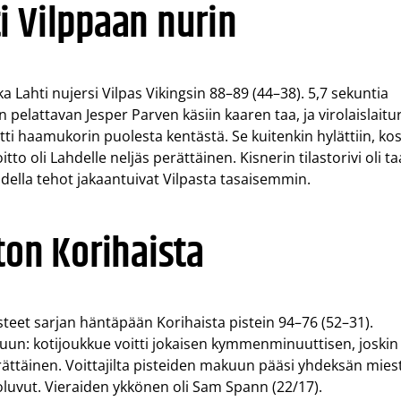
i Vilppaan nurin
a Lahti nujersi Vilpas Vikingsin 88–89 (44–38). 5,7 sekuntia
pelattavan Jesper Parven käsiin kaaren taa, ja virolaislaitur
eitti haamukorin puolesta kentästä. Se kuitenkin hylättiin, ko
tto oli Lahdelle neljäs perättäinen. Kisnerin tilastorivi oli t
ahdella tehot jakaantuivat Vilpasta tasaisemmin.
ton Korihaista
teet sarjan häntäpään Korihaista pistein 94–76 (52–31).
un: kotijoukkue voitti jokaisen kymmenminuuttisen, joskin
 perättäinen. Voittajilta pisteiden makuun pääsi yhdeksän mies
holuvut. Vieraiden ykkönen oli Sam Spann (22/17).