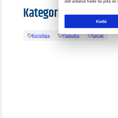
olet antanut heille tai joita o
Kategoriat
Kiellä
Korisliiga
Pääjuttu
Sarjat