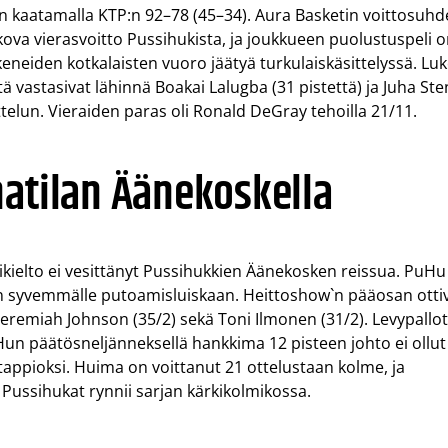
än kaatamalla KTP:n 92–78 (45–34). Aura Basketin voittosuhd
 kova vierasvoitto Pussihukista, ja joukkueen puolustuspeli 
okeneiden kotkalaisten vuoro jäätyä turkulaiskäsittelyssä. Lu
ä vastasivat lähinnä Boakai Lalugba (31 pistettä) ja Juha Ste
ttelun. Vieraiden paras oli Ronald DeGray tehoilla 21/11.
matilan Äänekoskella
kielto ei vesittänyt Pussihukkien Äänekosken reissua. PuHu
an syvemmälle putoamisluiskaan. Heittoshow`n pääosan otti
eremiah Johnson (35/2) sekä Toni Ilmonen (31/2). Levypallo
uHun päätösneljänneksellä hankkima 12 pisteen johto ei ollut
tappioksi. Huima on voittanut 21 ottelustaan kolme, ja
. Pussihukat rynnii sarjan kärkikolmikossa.