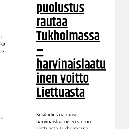
puolustus
rautaa
Tukholmassa
i
–
ska
aas
harvinaislaatu
inen voitto
Liettuasta
Susiladies nappasi
tä,
harvinaislaatuisen voiton
Liettuasta Tukholmassa