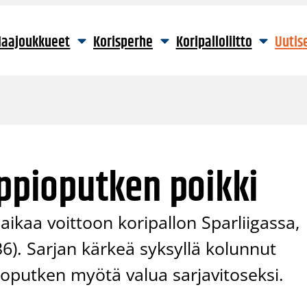
aajoukkueet
Korisperhe
Koripalloliitto
Uutis
i
appioputken poikki
ikaa voittoon koripallon Sparliigassa,
6). Sarjan kärkeä syksyllä kolunnut
ioputken myötä valua sarjavitoseksi.