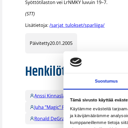
Syöttötilaston vei LrNMKY luvuin 19–7.
(STT)
Lisätietoja:
/sarjat_tulokset/sparliiga/
Päivitetty
20.01.2005
Henkilöt
Suostumus
Anssi Kinnaslampi
Boakai Lalugba
Tämä sivusto käyttää eväste
Juha ”Magic” Pohjola
Juha Sten
Käytämme evästeitä tarjoama
ja kävijämäärämme analysoim
Ronald DeGray
Sam Spann
Ton
kumppaneillemme tietoja siitä