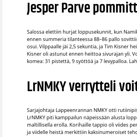
Jesper Parve pommitt
Salossa elettiin hurjat loppusekunnit, kun Namik
ennen summeria tilanteessa 88–86 pallo sovittiin 
osui. Vilppaalle jäi 2,5 sekuntia, ja Tim Kisner h
Kisner oli astunut ennen heittoa sivurajan yli. Voi
komea: 31 pistettä, 9 syöttöä ja 7 levypalloa. L
LrNMKY verrytteli voi
Sarjajohtaja Lappeenrannan NMKY otti rutiinipis
LrNMKY piti kamppailun näpeissään alusta loppu
maltillisella erolla. Korihaille tappio oli viides
ja viidelle heistä merkittiin kaksinumeroiset te