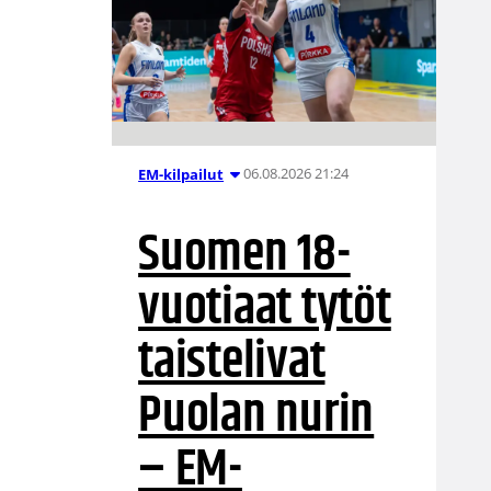
06.08.2026 21:24
EM-kilpailut
Suomen 18-
vuotiaat tytöt
taistelivat
Puolan nurin
– EM-