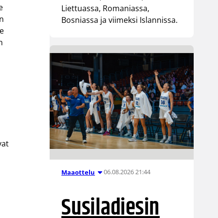
e
Liettuassa, Romaniassa,
on
Bosniassa ja viimeksi Islannissa.
ke
n
vat
t
06.08.2026 21:44
Maaottelu
Susiladiesin