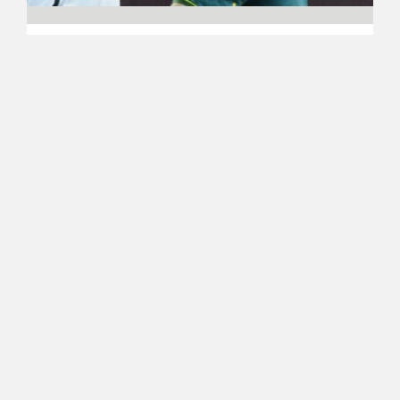
11.08.2014 14:10
Maajoukkue
Aggressiivinen Australia
Susijengin vieraana tiistain
maaottelussa
Suomalaisyleisö saa vuoden viimeisen
tilaisuuden nähdä Susijengin kotimaan kamaralla
tiistaina, kun FIBA:n Oseanian alueen mestari
Australia saapuu Helsingin Jäähalliin
Koripalloliiton 75-vuotisjuhlien ”jatkoille”. NBA- ja
Euroliiga-miehillä ryyditetty Australia on
Susijengin apuvalmentaja Pekka Salmisen
mukaan fyysinen, aggressiivinen ja taitava
joukkue.
←
1
→