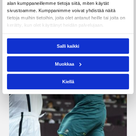
alan kumppaneillemme tietoja siitä, miten käytät
sivustoamme. Kumppanimme voivat yhdistää näitä
tietoja muihin tietoihin, joita olet antanut heille tai joita on
kerätty, kun olet käyttänyt heidän palvelujaan.
Salli kaikki
Muokkaa
Kiellä