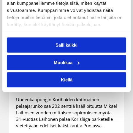
alan kumppaneillemme tietoja siitä, miten käytät
sivustoamme. Kumppanimme voivat yhdistää näitä
tietoja muihin tietoihin, joita olet antanut heille tai joita on
kerätty, kun olet käyttänyt heidän palvelujaan.
Salli kaikki
02.06.2025 11:00
Korisliiga
Mikael Laihonen palaa
Muokkaa
Korisliigaan Korihaiden
paidassa
Kiellä
Uudenkaupungin Korihaiden kotimainen
pelaajarunko saa 202 senttiä lisää pituutta Mikael
Laihosen vuoden mittaisen sopimuksen myötä.
31-vuotias Laihonen palaa Korisliiga-parketeille
vietettyään edelliset kaksi kautta Puolassa.