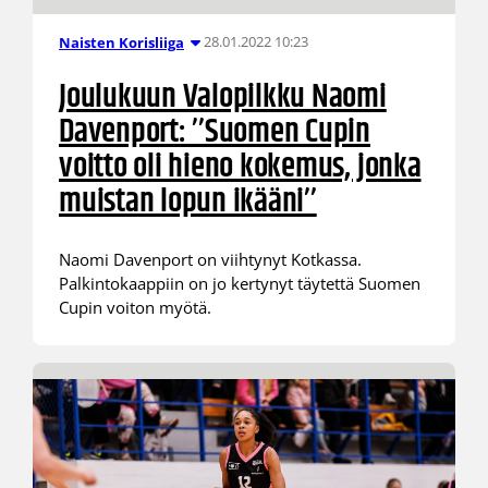
28.01.2022 10:23
Naisten Korisliiga
Joulukuun Valopilkku Naomi
Davenport: ’’Suomen Cupin
voitto oli hieno kokemus, jonka
muistan lopun ikääni’’
Naomi Davenport on viihtynyt Kotkassa.
Palkintokaappiin on jo kertynyt täytettä Suomen
Cupin voiton myötä.