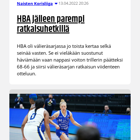
13.04.2022 20:26
Naisten Korisliiga
HBA jälleen parempi
ratkaisuhetkillä
HBA oli välieräsarjassa jo toista kertaa selkä
seinää vasten. Se ei vieläkään suostunut
häviämään vaan nappasi voiton trillerin päätteksi
68-66 ja siirsi välieräsarjan ratkaisun viidenteen
otteluun.