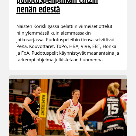
pudotuspelipaikan Catzin
nenän edestä
Naisten Korisliigassa pelattiin viimeiset ottelut
niin ylemmässä kuin alemmassakin
jatkosarjassa. Pudotuspeleihin tiensä selvittivät
PeKa, Kouvottaret, ToPo, HBA, ViVe, EBT, Honka
ja FoA. Pudotuspelit käynnistyvät maanantaina ja
tarkempi ohjelma julkistetaan huomenna.