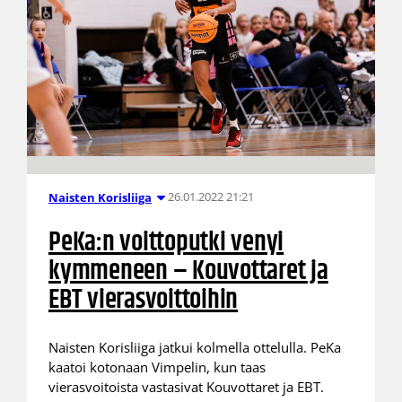
26.01.2022 21:21
Naisten Korisliiga
PeKa:n voittoputki venyi
kymmeneen – Kouvottaret ja
EBT vierasvoittoihin
Naisten Korisliiga jatkui kolmella ottelulla. PeKa
kaatoi kotonaan Vimpelin, kun taas
vierasvoitoista vastasivat Kouvottaret ja EBT.