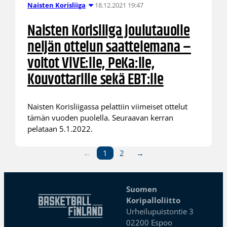
18.12.2021 19:47
Naisten Korisliiga
Naisten Korisliiga joulutauolle
neljän ottelun saattelemana –
voitot ViVE:lle, PeKa:lle,
Kouvottarille sekä EBT:lle
Naisten Korisliigassa pelattiin viimeiset ottelut
tämän vuoden puolella. Seuraavan kerran
pelataan 5.1.2022.
←
1
2
→
Suomen
Koripalloliitto
Urheilupuistontie 3
02200 Espoo