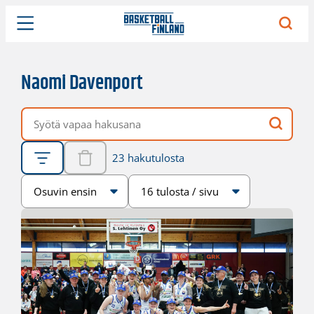
Naomi Davenport
Vapaa hakusana
23 hakutulosta
Järjestys
Sivukoko