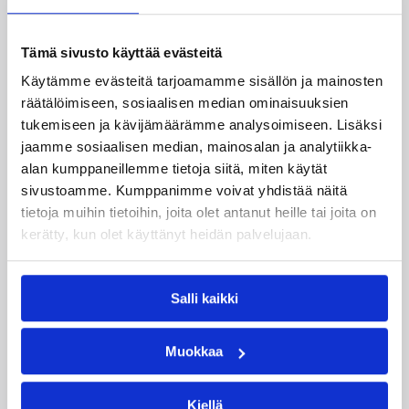
Tämä sivusto käyttää evästeitä
Käytämme evästeitä tarjoamamme sisällön ja mainosten
räätälöimiseen, sosiaalisen median ominaisuuksien
tukemiseen ja kävijämäärämme analysoimiseen. Lisäksi
jaamme sosiaalisen median, mainosalan ja analytiikka-
alan kumppaneillemme tietoja siitä, miten käytät
sivustoamme. Kumppanimme voivat yhdistää näitä
tietoja muihin tietoihin, joita olet antanut heille tai joita on
kerätty, kun olet käyttänyt heidän palvelujaan.
16.03.2022 20:45
Naisten Korisliiga
Salli kaikki
Ylemmässä jatkosarjassa
Muokkaa
katkottiin putkia – Hongalle iso
voitto pudotuspelitaistelun
Kiellä