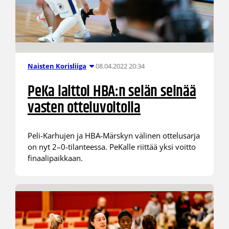
08.04.2022 20:34
Naisten Korisliiga
PeKa laittoi HBA:n selän seinää
vasten otteluvoitolla
Peli-Karhujen ja HBA-Märskyn välinen ottelusarja
on nyt 2–0-tilanteessa. PeKalle riittää yksi voitto
finaalipaikkaan.