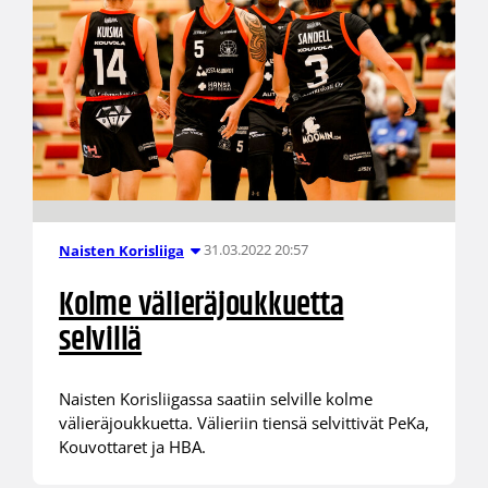
31.03.2022 20:57
Naisten Korisliiga
Kolme välieräjoukkuetta
selvillä
Naisten Korisliigassa saatiin selville kolme
välieräjoukkuetta. Välieriin tiensä selvittivät PeKa,
Kouvottaret ja HBA.