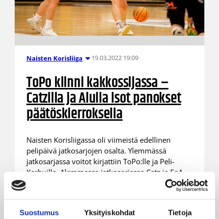
19.03.2022 19:09
Naisten Korisliiga
ToPo kiinni kakkossijassa –
Catzilla ja Alulla isot panokset
päätöskierroksella
Naisten Korisliigassa oli viimeistä edellinen
pelipäivä jatkosarjojen osalta. Ylemmässä
jatkosarjassa voitot kirjattiin ToPo:lle ja Peli-
Karhuille. Alemmassa jatkosarjassa Catz ja FoA
nappasivat voiton ja taistelu viimeisestä
pudotuspelipaikasta huipentuu päätöspäivänä.
Suostumus
Yksityiskohdat
Tietoja