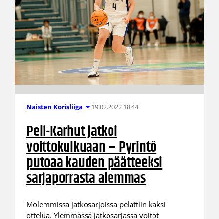
19.02.2022 18:44
Naisten Korisliiga
Peli-Karhut jatkoi
voittokulkuaan – Pyrintö
putoaa kauden päätteeksi
sarjaporrasta alemmas
Molemmissa jatkosarjoissa pelattiin kaksi
ottelua. Ylemmässä jatkosarjassa voitot