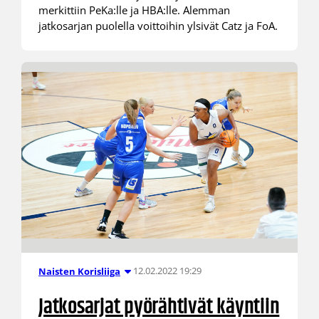
merkittiin PeKa:lle ja HBA:lle. Alemman
jatkosarjan puolella voittoihin ylsivät Catz ja FoA.
12.02.2022 19:29
Naisten Korisliiga
Jatkosarjat pyörähtivät käyntiin