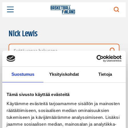
Nick Lewis
Vapaa hakusana
1 hakutulos
Järjestys
Sivukoko
Suostumus
Yksityiskohdat
Tietoja
Tämä sivusto käyttää evästeitä
Käytämme evästeitä tarjoamamme sisällön ja mainosten
räätälöimiseen, sosiaalisen median ominaisuuksien
tukemiseen ja kävijämäärämme analysoimiseen. Lisäksi
jaamme sosiaalisen median, mainosalan ja analytiikka-