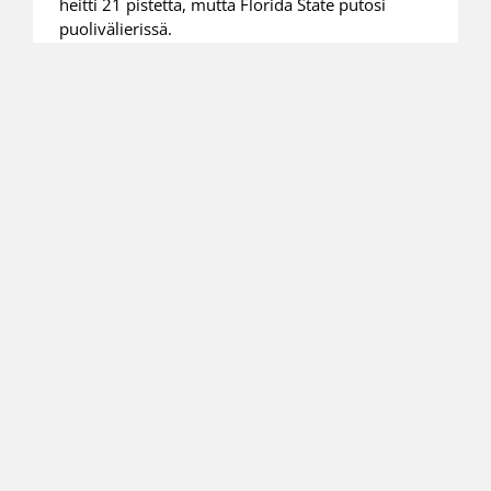
heitti 21 pistettä, mutta Florida State putosi
puolivälierissä.
01.03.2022 09:01
NCAA
Sara Bejedi ja Florida State vei