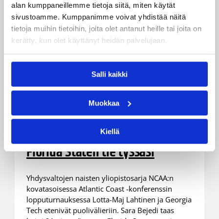
alan kumppaneillemme tietoja siitä, miten käytät
sivustoamme. Kumppanimme voivat yhdistää näitä
tietoja muihin tietoihin, joita olet antanut heille tai joita on
kerätty, kun olet käyttänyt heidän palvelujaan.
Salli kaikki
09.03.2022 08:34
NCAA
Lotta-Maj Lahtinen ja Georgia
Muokkaa
Tech puolivälieriin ACC:ssa –
Sara Bejedi 21 pistettä, mutta
Kiellä
Florida Staten tie tyssäsi
Yhdysvaltojen naisten yliopistosarja NCAA:n
kovatasoisessa Atlantic Coast -konferenssin
lopputurnauksessa Lotta-Maj Lahtinen ja Georgia
Tech etenivät puolivälieriin. Sara Bejedi taas