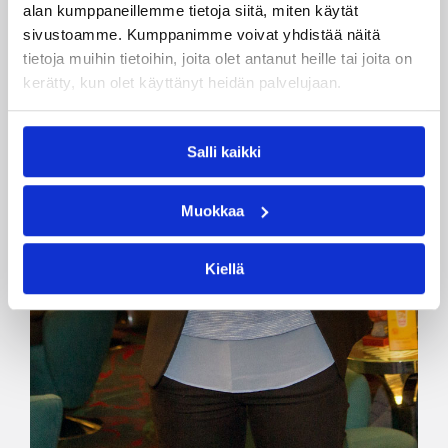
alan kumppaneillemme tietoja siitä, miten käytät
sivustoamme. Kumppanimme voivat yhdistää näitä
tietoja muihin tietoihin, joita olet antanut heille tai joita on
kerätty, kun olet käyttänyt heidän palvelujaan.
Salli kaikki
Muokkaa
Kiellä