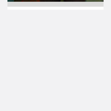
27.05.2015 00:00
Naisten Korisliiga
Korpivaara Naisten Korisliigan
MVP, mestari-Catzin Haakana
jälleen vuoden valmentaja
ToPon ja Suomen naisten maajoukkueen
tähtipelaaja Heta Korpivaara palkittiin koripallon
vuotuisessa päätösgaalassa Naisten Korisliigan
parhaana pelaajana. Neljännen kerran peräkkäin
Lappeenrannan Catzin mestaruuteen luotsannut
Mika Haakana valittiin jälleen vuoden
valmentajaksi – myös neljännen kerran
peräkkäin.