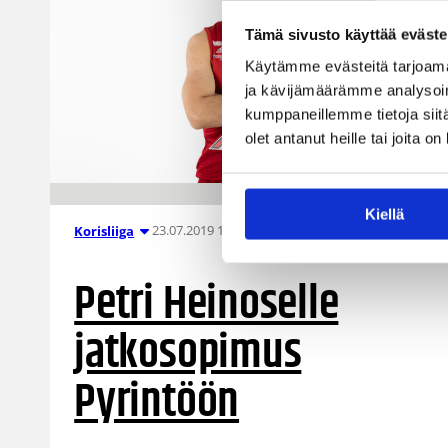
Tämä sivusto käyttää eväste
Käytämme evästeitä tarjoama
ja kävijämäärämme analysoim
kumppaneillemme tietoja siitä
olet antanut heille tai joita o
Kiellä
23.07.2019 10:23
Korisliiga
Petri Heinoselle
jatkosopimus
Pyrintöön