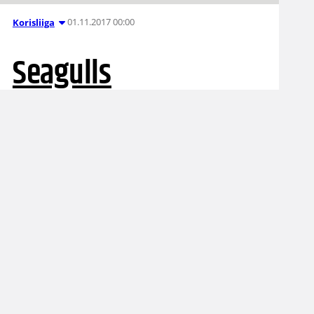
01.11.2017 00:00
Korisliiga
Seagulls
kotivoittoon
Kouvoista, Kobrat ja
Pyrintö
vierasvoittoihin
Korisliigan keskiviikossa käytiin kolmen
koitoksen kierros. Helsingissä Seagulls kaatoi
Kouvolan Kouvot 97-88 (42-45), Kobrat voitti