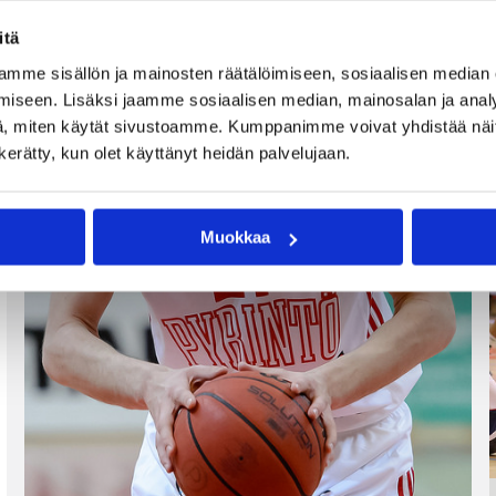
itä
mme sisällön ja mainosten räätälöimiseen, sosiaalisen median
iseen. Lisäksi jaamme sosiaalisen median, mainosalan ja analy
, miten käytät sivustoamme. Kumppanimme voivat yhdistää näitä t
n kerätty, kun olet käyttänyt heidän palvelujaan.
Muokkaa