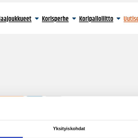
aajoukkueet
Korisperhe
Koripalloliitto
Uutis
194 hakutulosta
Yksityiskohdat