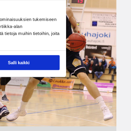
 ominaisuuksien tukemiseen
tiikka-alan
ietoja muihin tietoihin, joita
Salli kaikki