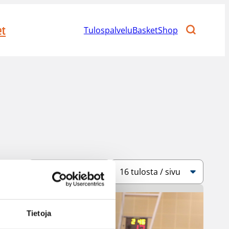
et
Tulospalvelu
BasketShop
Järjestys
Sivukoko
Tietoja