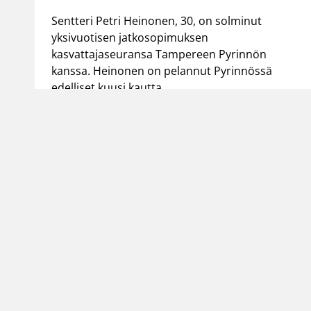
Sentteri Petri Heinonen, 30, on solminut
yksivuotisen jatkosopimuksen
kasvattajaseuransa Tampereen Pyrinnön
kanssa. Heinonen on pelannut Pyrinnössä
edelliset kuusi kautta.