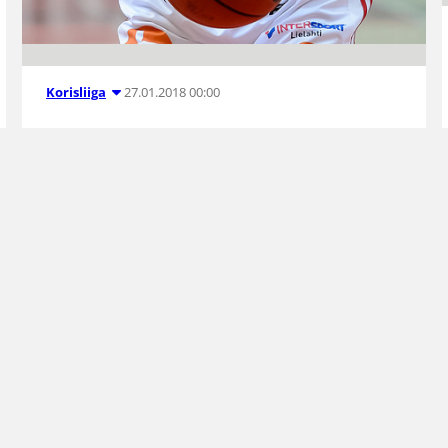
27.01.2018 00:00
Korisliiga
Pyrintö rouhi
Vilppaan kumoon
Tampereen Pyrintö tarjoili Korisliigan
sarjakärki Salon Vilppaalle jo sen toisen
perättäisen vierastappion lauantai-illan
ainoassa liigamähinässä. Takamatkalle ottelun
alussa joutunut Vilpas taisteli tiensä vielä
otteluun mukaan, mutta Pyrintö piti hermonsa
matkalla 87-83 (44- 27) –kotivoittoon.